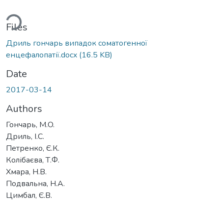
ding...
Files
Дриль гончарь випадок соматогенної
енцефалопатії.docx
(16.5 KB)
Date
2017-03-14
Authors
Гончарь, М.O.
Дриль, І.С.
Петренко, Є.К.
Колібаєва, Т.Ф.
Хмара, Н.В.
Подвальна, Н.А.
Цимбал, Є.В.