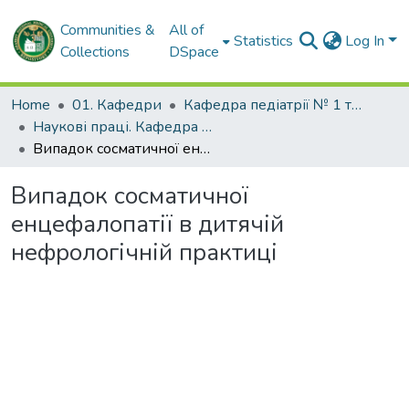
Communities &
All of
Statistics
Log In
Collections
DSpace
Home
01. Кафедри
Кафедра педіатрії № 1 та неонатології
Наукові праці. Кафедра педіатрії № 1 та неонатології
Випадок сосматичної енцефалопатії в дитячій нефрологічній практиці
Випадок сосматичної
енцефалопатії в дитячій
нефрологічній практиці