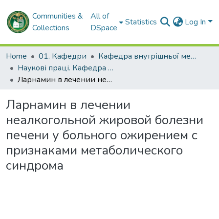
Communities &
All of
Statistics
Log In
Collections
DSpace
Home
01. Кафедри
Кафедра внутрішньої медицини № 3 та ендокринології
Наукові праці. Кафедра внутрішньої медицини № 3 та ендокринології
Ларнамин в лечении неалкогольной жировой болезни печени у больного ожирением с признаками метаболического синдрома
Ларнамин в лечении
неалкогольной жировой болезни
печени у больного ожирением с
признаками метаболического
синдрома