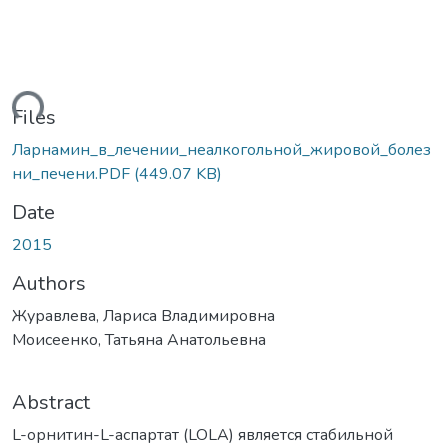
ding...
Files
Ларнамин_в_лечении_неалкогольной_жировой_болез
ни_печени.PDF
(449.07 KB)
Date
2015
Authors
Журавлева, Лариса Владимировна
Моисеенко, Татьяна Анатольевна
Abstract
L-орнитин-L-аспартат (LOLA) является стабильной