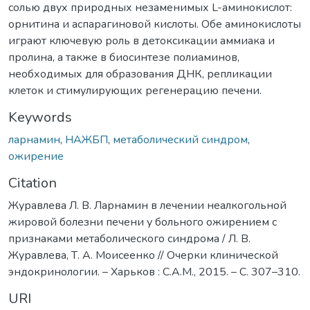
солью двух природных незаменимых L-аминокислот:
орнитина и аспарагиновой кислоты. Обе аминокислоты
играют ключевую роль в детоксикации аммиака и
пролина, а также в биосинтезе полиаминов,
необходимых для образования ДНК, репликации
клеток и стимулирующих регенерацию печени.
Keywords
ларнамин
,
НАЖБП
,
метаболический синдром
,
ожирение
Citation
Журавлева Л. В. Ларнамин в лечении неалкогольной
жировой болезни печени у больного ожирением с
признаками метаболического синдрома / Л. В.
Журавлева, Т. А. Моисеенко // Очерки клинической
эндокринологии. – Харьков : С.А.М., 2015. – С. 307–310.
URI