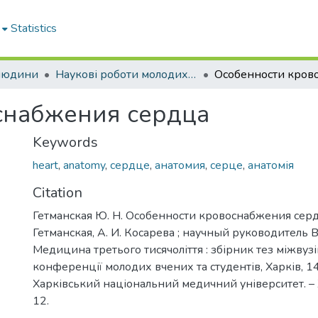
Statistics
 людини
Наукові роботи молодих дослідників. Кафедра анатомії людини
снабжения сердца
Keywords
heart
,
anatomy
,
сердце
,
анатомия
,
серце
,
анатомія
Citation
Гетманская Ю. Н. Особенности кровоснабжения сердц
Гетманская, А. И. Косарева ; научный руководитель В
Медицина третього тисячоліття : збірник тез міжвузі
конференції молодих вчених та студентів, Харків, 14 
Харківський національний медичний університет. – Х
12.