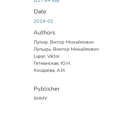
(227.64 KB)
Date
2014-01
Authors
Лупир, Віктор Михайлович
Лупырь, Виктор Михайлович
Lupyr, Viktor
Гетманская, Ю.Н.
Косарева, А.И.
Publisher
ХНМУ