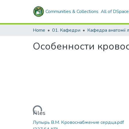
Communities & Collections
All of DSpace
Home
01. Кафедри
Кафедра анатомії
Особенности крово
Loading...
Files
Лупырь В.М. Кровоснабжение сердца.pdf