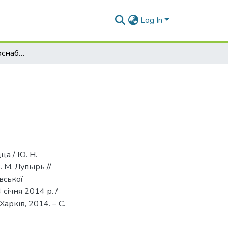
Log In
Особенности кровоснабжения сердца
а / Ю. Н.
. М. Лупырь //
вської
січня 2014 р. /
арків, 2014. – С.