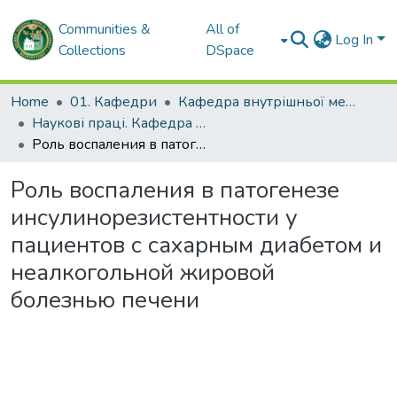
Communities &
All of
Log In
Collections
DSpace
Home
01. Кафедри
Кафедра внутрішньої медицини № 3 та ендокринології
Наукові праці. Кафедра внутрішньої медицини № 3 та ендокринології
Роль воспаления в патогенезе инсулинорезистентности у пациентов с сахарным диабетом и неалкогольной жировой болезнью печени
Роль воспаления в патогенезе
инсулинорезистентности у
пациентов с сахарным диабетом и
неалкогольной жировой
болезнью печени