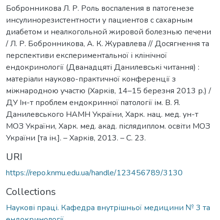
Бобронникова Л. Р. Роль воспаления в патогенезе
инсулинорезистентности у пациентов с сахарным
диабетом и неалкогольной жировой болезнью печени
/ Л. Р. Бобронникова, А. К. Журавлева // Досягнення та
перспективи експериментальної і клінічної
ендокринології (Дванадцяті Данилевські читання) :
матеріали науково-практичної конференції з
міжнародною участю (Харків, 14–15 березня 2013 р.) /
ДУ Ін-т проблем ендокринної патології ім. В. Я.
Данилевського НАМН України, Харк. нац. мед. ун-т
МОЗ України, Харк. мед. акад. післядиплом. освіти МОЗ
України [та ін.]. – Харків, 2013. – С. 23.
URI
https://repo.knmu.edu.ua/handle/123456789/3130
Collections
Наукові праці. Кафедра внутрішньої медицини № 3 та
ендокринології