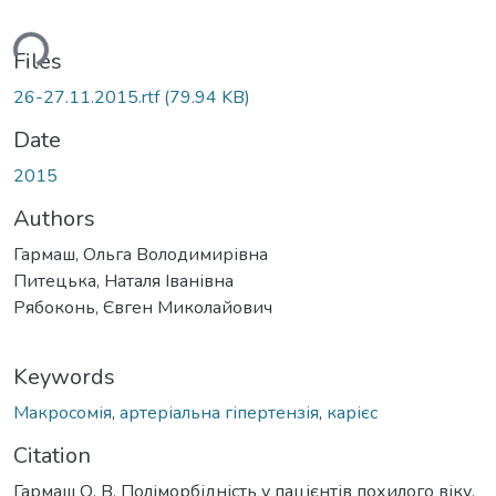
ding...
Files
26-27.11.2015.rtf
(79.94 KB)
Date
2015
Authors
Гармаш, Ольга Володимирівна
Питецька, Наталя Іванівна
Рябоконь, Євген Миколайович
Keywords
Макросомія
,
артеріальна гіпертензія
,
карієс
Citation
Гармаш О. В. Поліморбідність у пацієнтів похилого віку,