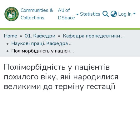
Communities &
All of
Statistics
Log In
Collections
DSpace
Home
01. Кафедри
Кафедра пропедевтики внутрішньої медицини № 1, основ біоетики та біобезпеки
Наукові праці. Кафедра пропедевтики внутрішньої медицини № 1, основ біоетики та біобезпеки
Поліморбідність у пацієнтів похилого віку, які народилися великими до терміну гестації
Поліморбідність у пацієнтів
похилого віку, які народилися
великими до терміну гестації