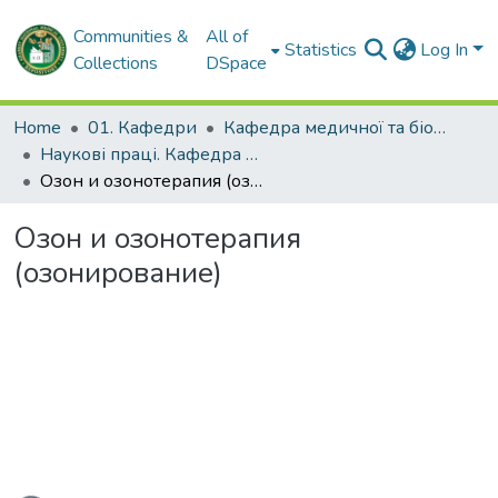
Communities &
All of
Statistics
Log In
Collections
DSpace
Home
01. Кафедри
Кафедра медичної та біоорганічної хімії
Наукові праці. Кафедра медичної та біоорганічної хімії
Озон и озонотерапия (озонирование)
Озон и озонотерапия
(озонирование)