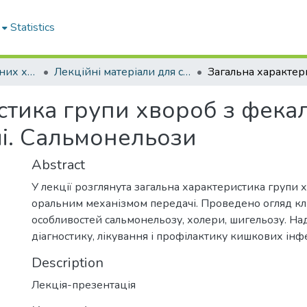
Statistics
Кафедра інфекційних хвороб
Лекційні матеріали для студентів. Кафедра інфекційних хвороб
стика групи хвороб з фек
і. Сальмонельози
Abstract
У лекції розглянута загальна характеристика групи 
оральним механізмом передачі. Проведено огляд клі
особливостей сальмонельозу, холери, шигельозу. На
діагностику, лікування і профілактику кишкових інф
Description
Лекція-презентація