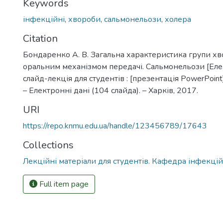
Keywords
інфекційні
,
хвороби
,
сальмонельози
,
холера
Citation
Бондаренко А. В. Загальна характеристика групи х
оральним механізмом передачі. Сальмонельози [Еле
слайд-лекція для студентів : [презентація PowerPoint
– Електронні дані (104 слайда). – Харків, 2017.
URI
https://repo.knmu.edu.ua/handle/123456789/17643
Collections
Лекційні матеріали для студентів. Кафедра інфекці
Full item page