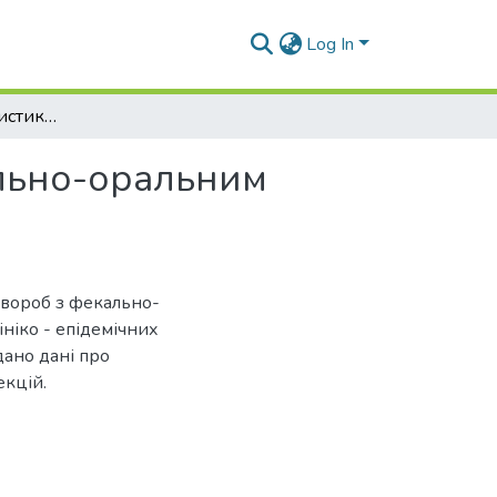
Log In
Загальна характеристика групи хвороб з фекально-оральним механізмом передачі. Сальмонельози
ально-оральним
хвороб з фекально-
ніко - епідемічних
дано дані про
екцій.