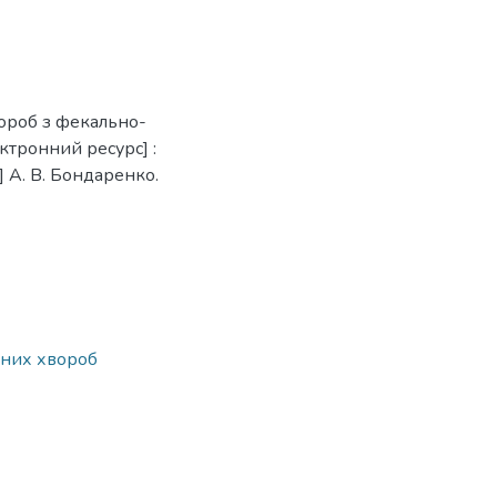
вороб з фекально-
ктронний ресурс] :
] А. В. Бондаренко.
йних хвороб