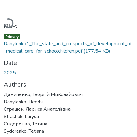
Loading...
Files
Primary
Danylenko1_The_state_and_prospects_of_development_of
_medical_care_for_schoolchildren.pdf
(177.54 KB)
Date
2025
Authors
Даниленко, Георгій Миколайович
Danylenko, Heorhii
Страшок, Лариса Анатоліївна
Strashok, Larysa
Сидоренко, Тетяна
Sydorenko, Tetiana