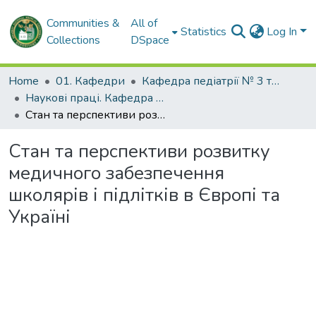
Communities &
All of
Statistics
Log In
Collections
DSpace
Home
01. Кафедри
Кафедра педіатрії № 3 та неонатології
Наукові праці. Кафедра педіатрії № 3 та неонатології
Стан та перспективи розвитку медичного забезпечення школярів і підлітків в Європі та Україні
Стан та перспективи розвитку
медичного забезпечення
школярів і підлітків в Європі та
Україні