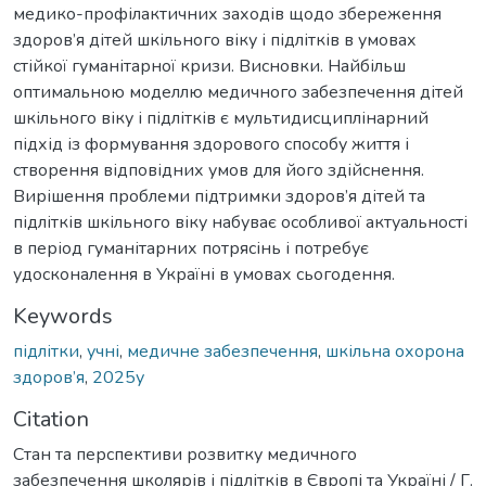
медико-профілактичних заходів щодо збереження
здоров’я дітей шкільного віку і підлітків в умовах
стійкої гуманітарної кризи. Висновки. Найбільш
оптимальною моделлю медичного забезпечення дітей
шкільного віку і підлітків є мультидисциплінарний
підхід із формування здорового способу життя і
створення відповідних умов для його здійснення.
Вирішення проблеми підтримки здоров’я дітей та
підлітків шкільного віку набуває особливої актуальності
в період гуманітарних потрясінь і потребує
удосконалення в Україні в умовах сьогодення.
Keywords
підлітки
,
учні
,
медичне забезпечення
,
шкільна охорона
здоров’я
,
2025у
Citation
Стан та перспективи розвитку медичного
забезпечення школярів і підлітків в Європі та Україні / Г.