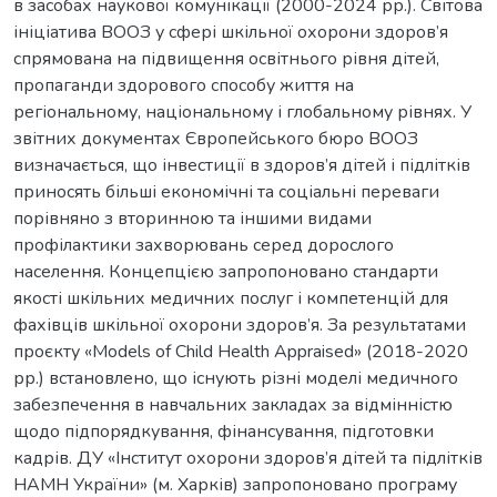
в засобах наукової комунікації (2000-2024 рр.). Світова
ініціатива ВООЗ у сфері шкільної охорони здоров’я
спрямована на підвищення освітнього рівня дітей,
пропаганди здорового способу життя на
регіональному, національному і глобальному рівнях. У
звітних документах Європейського бюро ВООЗ
визначається, що інвестиції в здоров’я дітей і підлітків
приносять більші економічні та соціальні переваги
порівняно з вторинною та іншими видами
профілактики захворювань серед дорослого
населення. Концепцією запропоновано стандарти
якості шкільних медичних послуг і компетенцій для
фахівців шкільної охорони здоров’я. За результатами
проєкту «Models of Child Health Appraised» (2018-2020
рр.) встановлено, що існують різні моделі медичного
забезпечення в навчальних закладах за відмінністю
щодо підпорядкування, фінансування, підготовки
кадрів. ДУ «Інститут охорони здоров’я дітей та підлітків
НАМН України» (м. Харків) запропоновано програму