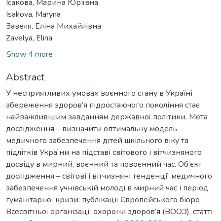
Ісакова, Марина Юріївна
Isakova, Maryna
Завеля, Еліна Михайлівна
Zavelya, Elina
Show 4 more
Abstract
У несприятливих умовах воєнного стану в Україні
збереження здоров’я підростаючого покоління стає
найважливішим завданням державної політики. Мета
дослідження – визначити оптимальну модель
медичного забезпечення дітей шкільного віку та
підлітків України на підставі світового і вітчизняного
досвіду в мирний, воєнний та повоєнний час. Об’єкт
дослідження – світові і вітчизняні тенденції медичного
забезпечення учнівській молоді в мирний час і період
гуманітарної кризи: публікації Європейського бюро
Всесвітньої організації охорони здоров’я (ВООЗ), статті