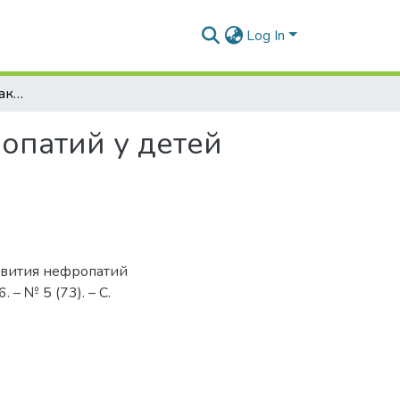
Log In
Пищевые красители как фактор развития нефропатий у детей
опатий у детей
азвития нефропатий
 – № 5 (73). – C.