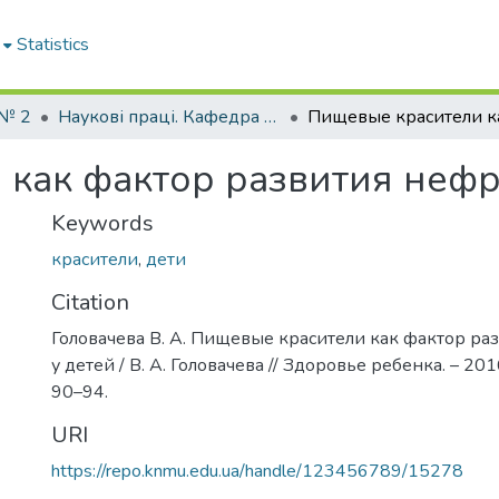
Statistics
 № 2
Наукові праці. Кафедра педіатрії № 2
как фактор развития нефр
Keywords
красители
,
дети
Citation
Головачева В. А. Пищевые красители как фактор р
у детей / В. А. Головачева // Здоровье ребенка. – 2016.
90–94.
URI
https://repo.knmu.edu.ua/handle/123456789/15278