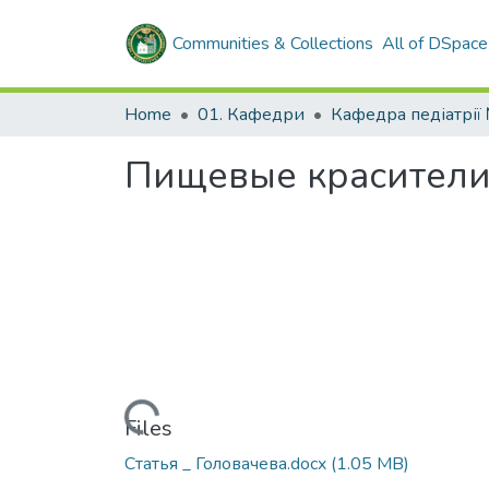
Communities & Collections
All of DSpace
Home
01. Кафедри
Кафедра педіатрії
Пищевые красители 
Loading...
Files
Статья _ Головачева.docx
(1.05 MB)