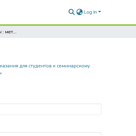
Log In
История медицины : методические указания для студентов к семинарскому занятию по теме «Медицина раннего, классического и позднего (эпоха Возрождения) Средневековья»
казания для студентов к семинарскому
»