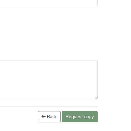
Back
Request copy