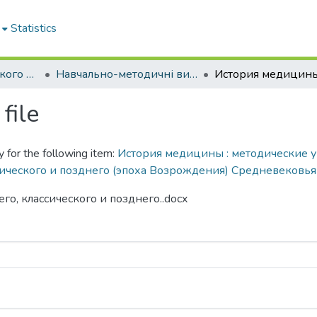
Statistics
Кафедра громадського здоров'я та управління охороною здоров'я
Навчально-методичні видання. Кафедра громадського здоров'я та управління охороною здоров'я
file
y for the following item:
История медицины : методические у
сического и позднего (эпоха Возрождения) Средневековья
его, классического и позднего..docx