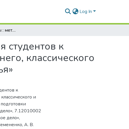
Log In
История медицины : методические указания для студентов к семинарскому занятию по теме «Медицина раннего, классического и позднего (эпоха Возрождения) Средневековья»
я студентов к
него, классического
ья»
дентов к
классического и
 подготовки
 дело», 7.12010002
ое дело»,
Семененко, А. В.