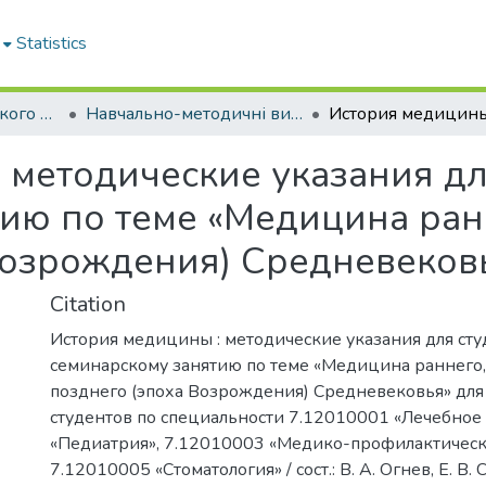
Statistics
Кафедра громадського здоров'я та управління охороною здоров'я
Навчально-методичні видання. Кафедра громадського здоров'я та управління охороною здоров'я
 методические указания дл
ию по теме «Медицина ран
Возрождения) Средневеков
Citation
История медицины : методические указания для сту
семинарскому занятию по теме «Медицина раннего, 
позднего (эпоха Возрождения) Средневековья» для
студентов по специальности 7.12010001 «Лечебное
«Педиатрия», 7.12010003 «Медико-профилактическ
7.12010005 «Стоматология» / сост.: В. А. Огнев, Е. В. 