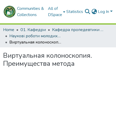
Communities &
All of
Statistics
Log In
Collections
DSpace
Home
01. Кафедри
Кафедра пропедевтики внутрішньої медицини № 1, основ біоетики та біобезпеки
Наукові роботи молодих дослідників. Кафедра пропедевтики внутрішньої медицини № 1, основ біоетики та біобезпеки
Виртуальная колоноскопия. Преимущества метода
Виртуальная колоноскопия.
Преимущества метода
Loading...