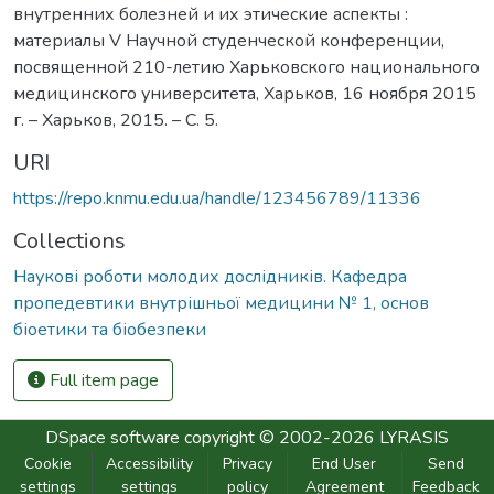
внутренних болезней и их этические аспекты :
материалы V Научной студенческой конференции,
посвященной 210-летию Харьковского национального
медицинского университета, Харьков, 16 ноября 2015
г. – Харьков, 2015. – С. 5.
URI
https://repo.knmu.edu.ua/handle/123456789/11336
Collections
Наукові роботи молодих дослідників. Кафедра
пропедевтики внутрішньої медицини № 1, основ
біоетики та біобезпеки
Full item page
DSpace software
copyright © 2002-2026
LYRASIS
Cookie
Accessibility
Privacy
End User
Send
settings
settings
policy
Agreement
Feedback