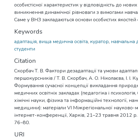
особистісної характеристик у відповідність до нови
виникнення динамічної рівноваги з вимогами навчал
Саме у ВНЗ закладаються основи особистих якостей с
Keywords
адаптація
,
вища медична освіта
,
куратор
,
навчальна д
студенти
Citation
Скорбач Т. В. Фактори дезадаптації та умови адаптапц
першокурсників / Т. В. Скорбач, А. О. Ніколаєва, І. І. Ку
Формування сучасної концепції викладання природ
медичних освітніх закладах (педагогіка і психологія, 
хімічні науки, фізика та інформаційні технології, нан
медицини): матеріали VI Міжрегіональної науково-
інтернет-конференції, Харків, 21–23 травня 2012 р. –
76–80.
URI