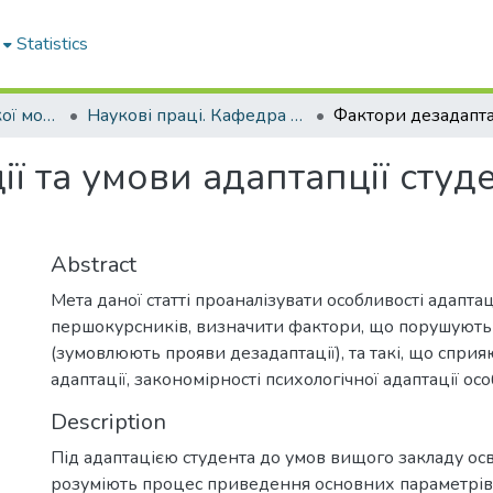
Statistics
Кафедра української мови та педагогіки
Наукові праці. Кафедра української мови та педагогіки
ї та умови адаптапції студе
Abstract
Мета даної статті проаналізувати особливості адаптац
першокурсників, визначити фактори, що порушують 
(зумовлюють прояви дезадаптації), та такі, що сприя
адаптації, закономірності психологічної адаптації осо
Description
Під адаптацією студента до умов вищого закладу осв
розуміють процес приведення основних параметрів 