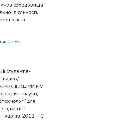
х умов середовища,
ьної діяльності.
пеціаліста.
іяльність
,
ії студентів-
лікова //
ничих дисциплін у
біологічні науки,
отехнології для
методичної
 Харків, 2012. – С.