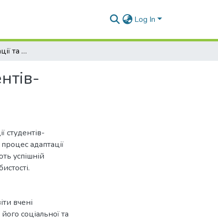
Log In
Фактори дезадаптації та умови адаптапції студентів-першокурсників
нтів-
ії студентів-
процес адаптації
ють успішній
бистості.
іти вчені
його соціальної та