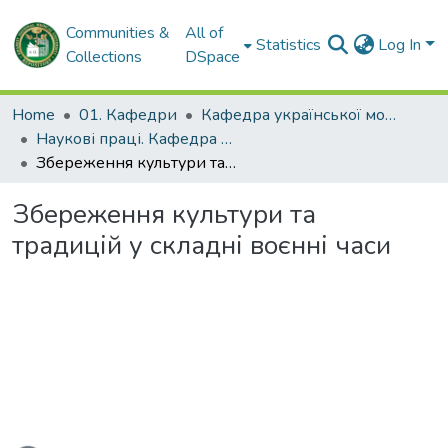
Communities &
All of
Statistics
Log In
Collections
DSpace
Home
01. Кафедри
Кафедра української мови та педагогіки
Наукові праці. Кафедра української мови та педагогіки
Збереження культури та традицій у складні воєнні часи
Збереження культури та
традицій у складні воєнні часи