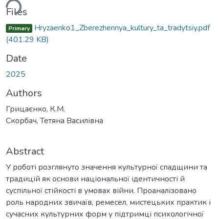
ding...
Files
Hryzaenko1_Zberezhennya_kultury_ta_tradytsiy.pdf
Primary
(401.29 KB)
Date
2025
Authors
Грицаєнко, К.М.
Скорбач, Тетяна Василівна
Abstract
У роботі розглянуто значення культурної спадщини та
традицій як основи національної ідентичності й
суспільної стійкості в умовах війни. Проаналізовано
роль народних звичаїв, ремесел, мистецьких практик і
сучасних культурних форм у підтримці психологічної