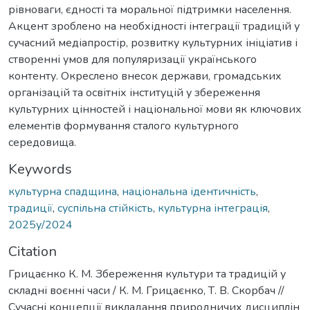
рівноваги, єдності та моральної підтримки населення.
Акцент зроблено на необхідності інтеграції традицій у
сучасний медіапростір, розвитку культурних ініціатив і
створенні умов для популяризації українського
контенту. Окреслено внесок держави, громадських
організацій та освітніх інституцій у збереження
культурних цінностей і національної мови як ключових
елементів формування сталого культурного
середовища.
Keywords
культурна спадщина
,
національна ідентичність
,
традиції
,
суспільна стійкість
,
культурна інтеграція
,
2025у/2024
Citation
Грицаєнко К. М. Збереження культури та традицій у
складні воєнні часи / К. М. Грицаєнко, Т. В. Скорбач //
Сучасні концепції викладання природничих дисциплін