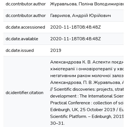
dc.contributor.author
Журавльова, Поліна Володимирівн
dc.contributor.author
Гаврилов, Андрій Юрійович
dc.date.accessioned
2020-11-18T08:48:48Z
dc.date.available
2020-11-18T08:48:48Z
dc.date.issued
2019
Александрова К. В. Аспекти поєдна
хіміотерапії і онковіротерапії у хво
негативним раком молочної залози /
Александрова, П. В. Журавльова, А.
// Scientific discoveries: projects, strat
dc.identifier.citation
development : The International Scienti
Practical Conference : collection of scie
Edinburgh, UK, 25 October 2019 / Eu
Scientific Platform. – Edinburgh, 2019. –
30–31.