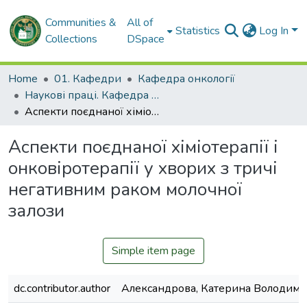
Communities &
All of
Statistics
Log In
Collections
DSpace
Home
01. Кафедри
Кафедра онкології
Наукові праці. Кафедра онкології
Аспекти поєднаної хіміотерапії і онковіротерапії у хворих з тричі негативним раком молочної залози
Аспекти поєднаної хіміотерапії і
онковіротерапії у хворих з тричі
негативним раком молочної
залози
Simple item page
dc.contributor.author
Александрова, Катерина Володими