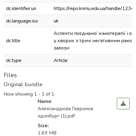
dc.identifier.uri
https://repo.knmu.edu.ua/handle/12
dc.language.iso
uk
Аспекти поєднаної хіміотерапії і он
dc.title
у хворих з тричі негативним раком
залози
dc.type
Article
Files
Original bundle
Now showing
1 - 1 of 1
Name:
Александрова Гаврилов
эдинбург (1).pdf
Size:
1.69 MB