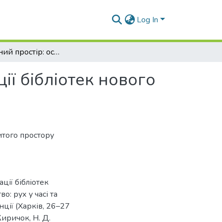
Log In
Бібліотечний простір: основні підходи організації бібліотек нового покоління
ії бібліотек нового
итого простору
ації бібліотек
во: рух у часі та
ції (Харків, 26–27
 Киричок, Н. Д.