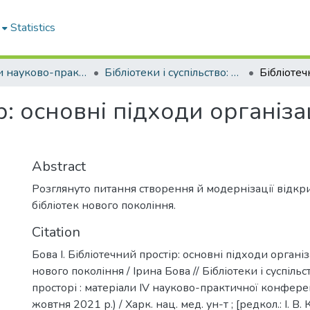
Statistics
Матеріали науково-практичних заходів НБ ХНМУ
Бібліотеки і суспільство: рух у часі та просторі–2021
: основні підходи організац
Abstract
Розглянуто питання створення й модернізації відкр
бібліотек нового покоління.
Citation
Бова І. Бібліотечний простір: основні підходи організ
нового покоління / Ірина Бова // Бібліотеки і суспільст
просторі : матеріали IV науково-практичної конферен
жовтня 2021 р.) / Харк. нац. мед. ун-т ; [редкол.: І. В.