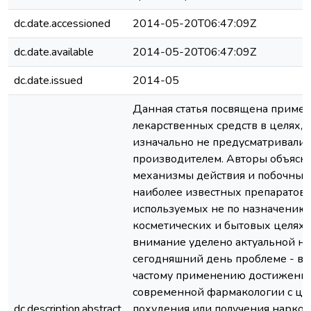
dc.date.accessioned
2014-05-20T06:47:09Z
dc.date.available
2014-05-20T06:47:09Z
dc.date.issued
2014-05
Данная статья посвящена приме
лекарственных средств в целях, 
изначально не предусматривалис
производителем. Авторы объясн
механизмы действия и побочны
наиболее известных препаратов,
используемых не по назначению 
косметических и бытовых целях.
внимание уделено актуальной на
сегодняшний день проблеме - вс
частому применению достижени
современной фармакологии с ц
dc.description.abstract
похудения или получения наркот