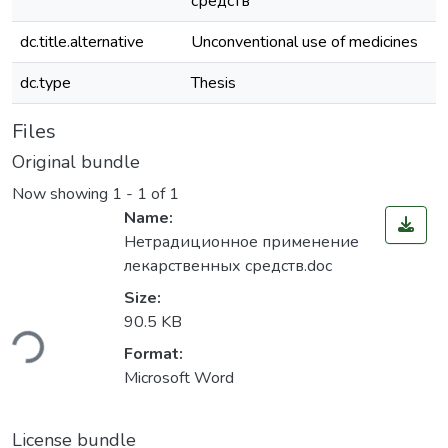
средств
dc.title.alternative
Unconventional use of medicines
dc.type
Thesis
Files
Original bundle
Now showing
1 - 1 of 1
Name:
Нетрадиционное применение
лекарственных средств.doc
Size:
ading...
90.5 KB
Format:
Microsoft Word
License bundle