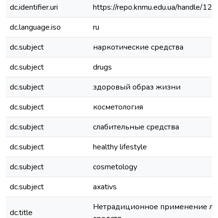
dc.identifier.uri
https://repo.knmu.edu.ua/handle/
dc.language.iso
ru
dc.subject
наркотические средства
dc.subject
drugs
dc.subject
здоровый образ жизни
dc.subject
косметология
dc.subject
слабительные средства
dc.subject
healthy lifestyle
dc.subject
cosmetology
dc.subject
axativs
Нетрадиционное применение ле
dc.title