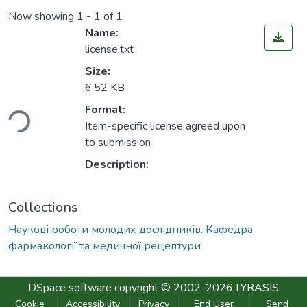
Now showing
1 - 1 of 1
Name:
license.txt
Size:
6.52 KB
ading...
Format:
Item-specific license agreed upon
to submission
Description:
Collections
Наукові роботи молодих дослідників. Кафедра
фармакології та медичної рецептури
DSpace software
copyright © 2002-2026
LYRASIS
Cookie
Accessibility
Privacy
End User
Send