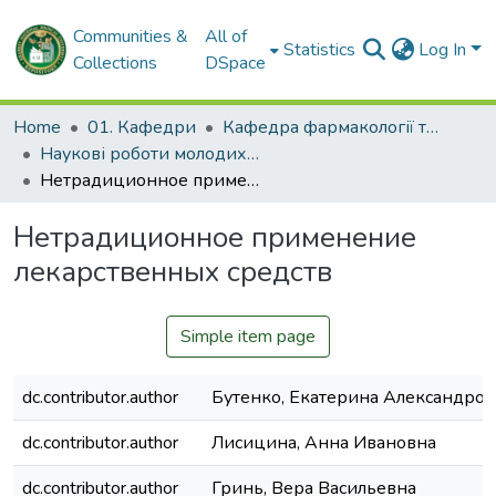
Communities &
All of
Statistics
Log In
Collections
DSpace
Home
01. Кафедри
Кафедра фармакології та медичної рецептури
Наукові роботи молодих дослідників. Кафедра фармакології та медичної рецептури
Нетрадиционное применение лекарственных средств
Нетрадиционное применение
лекарственных средств
Simple item page
dc.contributor.author
Бутенко, Екатерина Александров
dc.contributor.author
Лисицина, Анна Ивановна
dc.contributor.author
Гринь, Вера Васильевна