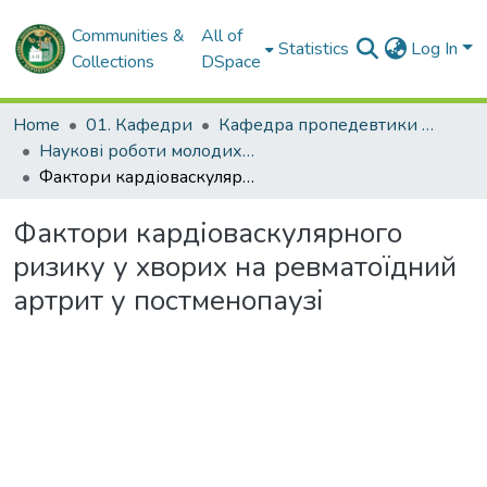
Communities &
All of
Statistics
Log In
Collections
DSpace
Home
01. Кафедри
Кафедра пропедевтики внутрішньої медицини № 1, основ біоетики та біобезпеки
Наукові роботи молодих дослідників. Кафедра пропедевтики внутрішньої медицини № 1, основ біоетики та біобезпеки
Фактори кардіоваскулярного ризику у хворих на ревматоїдний артрит у постменопаузі
Фактори кардіоваскулярного
ризику у хворих на ревматоїдний
артрит у постменопаузі