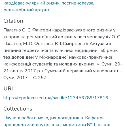
кардіоваскулярний ризик
,
постменопауза
,
ревматоїдний артрит
Citation
Палагно О. С. Фактори кардіоваскулярного ризику у
хворих на ревматоїдний артрит у постменопаузі / О. С.
Палагно, М. О. Фєтісова, В. І. Смирнова // Актуальні
питання теоретичної та клінічної медицини : збірник
тез доповідей V Міжнародної науково-практичної
конференції студентів та молодих вчених, м. Суми, 20–
21 квітня 2017 р. / Сумський державний університет. –
Суми, 2017. – С. 257.
URI
https://repo.knmu.edu.ua/handle/123456789/17816
Collections
Наукові роботи молодих дослідників. Кафедра
пропедевтики внутрішньої медицини № 1, основ