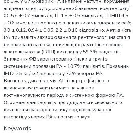
88,5%. У 67% хворих РА виявлені наступні порушення
ліпідного спектру: достовірне збільшення концентрації
ХС 5,8 ± 0,7 ммоль / л, ТГ 1,9 ± 0,5 ммоль / л, ЛПНЩ 4,5
± 0,6 ммоль / л порівняно з показниками здорових осіб:
3,9 ± 0,12, 0,94 ± 0,05, 2,2 ± 0,10 відповідно. Активність
РА, тривалість захворювання та рентгенологічна стадія
не впливали на показники ліпідограми. Гіпертрофія
лівого шлуночка (ГЛШ) виявлена у 59,3% пацієнтів.
Зниження ФВ зарегістровано тільки в групі з
системними проявами РА - 10,7% пацієнтів. Показник
ІМТ> 25 кг / м2 виявлено у 73% хворих РА.
Висновок: дисліпідемія, АГ, гіпертрофія лівого
шлуночка зустрічаються частіше у жінок
постменопаузного періоду з системною формою РА.
Отримані дані свідчать про доцільність своєчасного
виявлення факторів ризику кардіоваскулярної
патології у хворих РА в постменопаузі.
Keywords