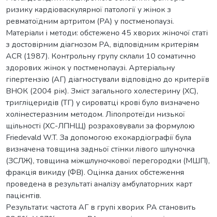
ризику кардіоваскулярної патології у жінок з
ревматоїдним артритом (РА) у постменопаузі.
Матеріали і методи: обстежено 45 хворих жіночої статі
з достовірним діагнозом РА, відповідним критеріям
ACR (1987). Контрольну групу склали 10 соматично
здорових жінок у постменопаузі. Артеріальну
гіпертензію (АГ) діагностували відповідно до критеріїв
ВНОК (2004 рік). Зміст загального холестерину (ХС),
тригліцеридів (ТГ) у сироватці крові було визначено
холінестеразним методом. Ліпопротеїди низької
щільності (ХС-ЛПНЩ) розраховували за формулою
Friedevald W.T. За допомогою ехокардіографії була
визначена товщина задньої стінки лівого шлуночка
(ЗСЛЖ), товщина міжшлуночкової перегородки (МШП),
фракція викиду (ФВ). Оцінка даних обстеження
проведена в результаті аналізу амбулаторних карт
пацієнтів.
Результати: частота АГ в групі хворих РА становить