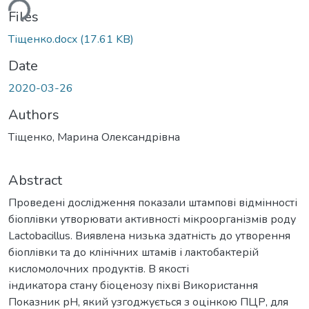
ding...
Files
Тіщенко.docx
(17.61 KB)
Date
2020-03-26
Authors
Тіщенко, Марина Олександрівна
Abstract
Проведені дослідження показали штампові відмінності
біоплівки утворювати активності мікроорганізмів роду
Lactobacillus. Виявлена низька здатність до утворення
біоплівки та до клінічних штамів і лактобактерій
кисломолочних продуктів. В якості
індикатора стану біоценозу піхві Використання
Показник рН, який узгоджується з оцінкою ПЦР, для