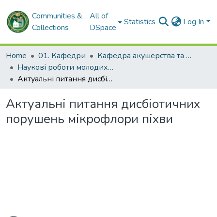
Communities &
All of
Statistics
Log In
Collections
DSpace
Home
01. Кафедри
Кафедра акушерства та гінекології № 2
Наукові роботи молодих дослідників. Кафедра акушерства та гінекології № 2
Актуальні питання дисбіотичних порушень мікрофлори піхви
Актуальні питання дисбіотичних
порушень мікрофлори піхви