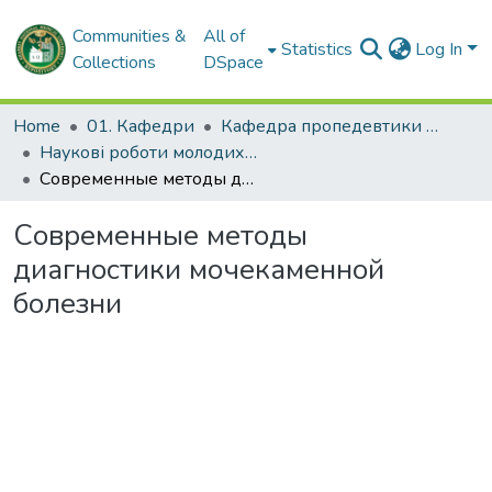
Communities &
All of
Statistics
Log In
Collections
DSpace
Home
01. Кафедри
Кафедра пропедевтики внутрішньої медицини № 1, основ біоетики та біобезпеки
Наукові роботи молодих дослідників. Кафедра пропедевтики внутрішньої медицини № 1, основ біоетики та біобезпеки
Современные методы диагностики мочекаменной болезни
Современные методы
диагностики мочекаменной
болезни