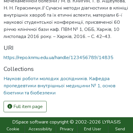
мочекаменной болезни / М. В. Книгин, Т. В. Ащеулова,
Н. Н. Герасимчук // Сучасні методи діагностики в клініці
внутрішніх хвороб та їх етичні аспекти, матеріали 6-ї
наукової студентської конференції, присвяченої 60
річчю клінічної бази каф. ПВМ № 1, ОББ, Харків, 10
листопада 2016 року. – Харків, 2016. – С. 42–43.
URI
https://repo.knmu.edu.ua/handle/123456789/14835
Collections
Наукові роботи молодих дослідників. Кафедра
пропедевтики внутрішньої медицини № 1, основ
біоетики та біобезпеки
Full item page
DSpace software
copyright © 2002-2026
LYRASIS
Cookie
Accessibility
Privacy
End User
Send