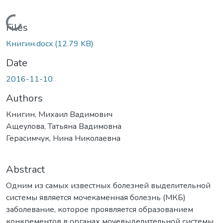
Loading...
Files
Книгин.docx
(12.79 KB)
Date
2016-11-10
Authors
Книгин, Михаил Вадимович
Ащеулова, Татьяна Вадимовна
Герасимчук, Нина Николаевна
Abstract
Одним из самых известных болезней выделительной
системы является мочекаменная болезнь (МКБ)
заболевание, которое проявляется образованием
конкрементов в органах мочевыделительной системы