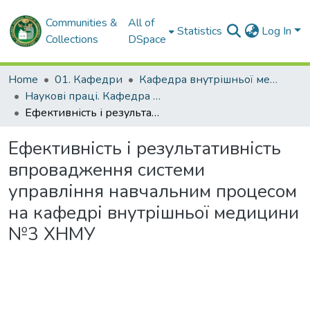
Communities &
All of
Statistics
Log In
Collections
DSpace
Home
01. Кафедри
Кафедра внутрішньої медицини № 3 та ендокринології
Наукові праці. Кафедра внутрішньої медицини № 3 та ендокринології
Ефективність і результативність впровадження системи управління навчальним процесом на кафедрі внутрішньої медицини №3 ХНМУ
Ефективність і результативність
впровадження системи
управління навчальним процесом
на кафедрі внутрішньої медицини
№3 ХНМУ