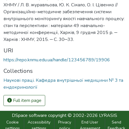
ХНМУ / Л. В. журавльова, Ю. К. Сікало, О. І. Цівенко //
Організаційно-методичне забезпечення системи
внутрішнього моніторингу якості навчального процесу:
стан та перспективи : матеріали 49 навчально-
методичної конференції, Харків, 9 грудня 2015 р. ‒
Харків : ХНМУ, 2015. ‒ С. 30‒33.
URI
https://repo.knmu.edu.ua/handle/123456789/19906
Collections
Наукові праці. Кафедра внутрішньої медицини № 3 та
ендокринології
Full item page
DSpace software
copyright © 2002-2026
LYRASIS
Cookie
Accessibility
Privacy
End User
Send
settings
settings
policy
Agreement
Feedback