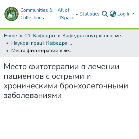
Communities &
All of
Statistics
Log In
Collections
DSpace
Home
01. Кафедри
Кафедра внутрішньої медицини № 3 та ендокринології
Наукові праці. Кафедра внутрішньої медицини № 3 та ендокринології
Место фитотерапии в лечении пациентов с острыми и хроническими бронхолегочными заболеваниями
Место фитотерапии в лечении
пациентов с острыми и
хроническими бронхолегочными
заболеваниями