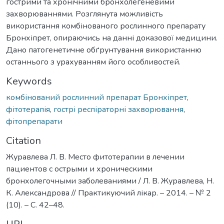
гострими та хронічними бронхолегеневими
захворюваннями. Розглянута можливість
використання комбінованого рослинного препарату
Бронхіпрет, опираючись на данні доказової медицини.
Дано патогенетичне обґрунтування використанню
останнього з урахуванням його особливостей.
Keywords
комбінований рослинний препарат Бронхіпрет
,
фітотерапія
,
гострі респіраторні захворювання
,
фітопрепарати
Citation
Журавлева Л. В. Место фитотерапии в лечении
пациентов с острыми и хроническими
бронхолегочными заболеваниями / Л. В. Журавлева, Н.
К. Александрова // Практикуючий лікар. – 2014. – № 2
(10). – С. 42–48.