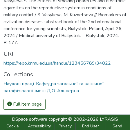
Vasylieva S. The effects of smoking cigarettes and electronic
cigarettes on the reproductive system in conditions of
military conflict / S. Vasylieva, M. Kuznetsova // Biomarkers of
civilization diseases : abstract book of the 2nd international
conference for young scientists, Bialystok, Poland, April 26,
2024 / Medical university of Bialystok. – Bialystok, 2024. –
P. 177.
URI
https://repo.knmu.edu.ua/handle/123456789/34022
Collections
Наукові праці. Кафедра загальної та клінічної
патофізіології імені Д.О. Альперна
Full item page
DSpace software
copyright © 2002-2026
LYRASIS
Cookie
Accessibility
Privacy
End User
Send