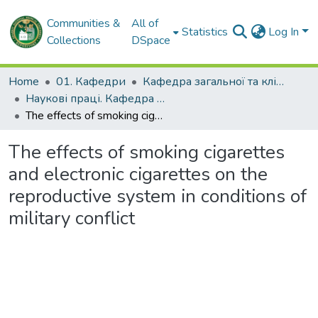
Communities &
All of
Statistics
Log In
Collections
DSpace
Home
01. Кафедри
Кафедра загальної та клінічної патологічної фізіології імені Д.О. Альперна
Наукові праці. Кафедра загальної та клінічної патофізіології імені Д.О. Альперна
The effects of smoking cigarettes and electronic cigarettes on the reproductive system in conditions of military conflict
The effects of smoking cigarettes
and electronic cigarettes on the
reproductive system in conditions of
military conflict