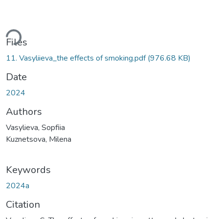
ding...
Files
11. Vasyliieva_the effects of smoking.pdf
(976.68 KB)
Date
2024
Authors
Vasylieva, Sopfiia
Kuznetsova, Milena
Keywords
2024а
Citation