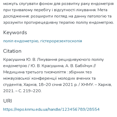
можуть слугувати фоном для розвитку раку ендометрія
при тривалому перебігу і відсутності лікування. Мета
дослідження: розширити погляд на данну патологію та
зрозуміти протирецедивну терапію поліпу ендометрію.
Keywords
поліп ендометрію
,
гістерорезектоскопія
Citation
Красушина Ю. В. Лікування рецидивуючого поліпу
ендометрію / Ю. В. Красушина, А. В. Бабійчук //
Медицина третього тисячоліття : збірник тез
міжвузівської конференції молодих вчених та
студентів, Харків, 18–20 січня 2021 р. / ХНМУ. – Харків,
2021. – С. 219–220.
URI
https://repo.knmu.edu.ua/handle/123456789/28554