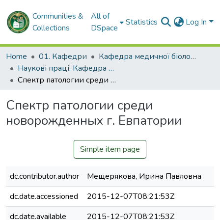
Communities &
All of
Statistics
Log In
Collections
DSpace
Home
01. Кафедри
Кафедра медичної біології
Наукові праці. Кафедра медичної біології
Спектр патологии среди новорожденных г. Евпатории
Спектр патологии среди
новорожденных г. Евпатории
Simple item page
dc.contributor.author
Мещерякова, Ирина Павловна
dc.date.accessioned
2015-12-07T08:21:53Z
dc.date.available
2015-12-07T08:21:53Z