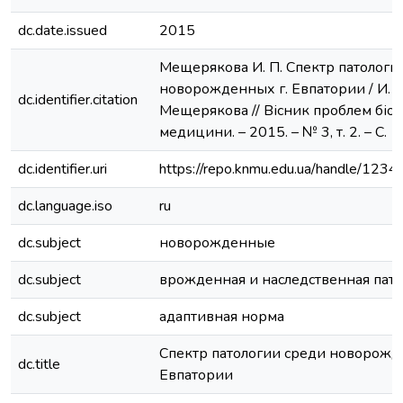
dc.date.issued
2015
Мещерякова И. П. Спектр патологи
новорожденных г. Евпатории / И. П
dc.identifier.citation
Мещерякова // Вісник проблем біоло
медицини. – 2015. – № 3, т. 2. – С. 
dc.identifier.uri
https://repo.knmu.edu.ua/handle/12
dc.language.iso
ru
dc.subject
новорожденные
dc.subject
врожденная и наследственная пато
dc.subject
адаптивная норма
Спектр патологии среди новорожд
dc.title
Евпатории