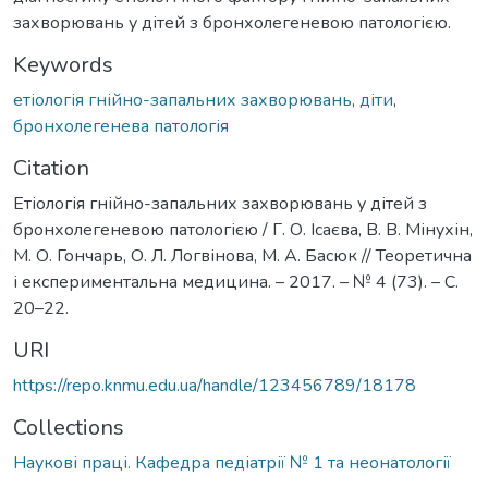
захворювань у дітей з бронхолегеневою патологією.
Keywords
етіологія гнійно-запальних захворювань
,
діти
,
бронхолегенева патологія
Citation
Етіологія гнійно-запальних захворювань у дітей з
бронхолегеневою патологією / Г. О. Ісаєва, В. В. Мінухін,
М. О. Гончарь, О. Л. Логвінова, М. А. Басюк // Теоретична
і експериментальна медицина. – 2017. – № 4 (73). – С.
20–22.
URI
https://repo.knmu.edu.ua/handle/123456789/18178
Collections
Наукові праці. Кафедра педіатрії № 1 та неонатології