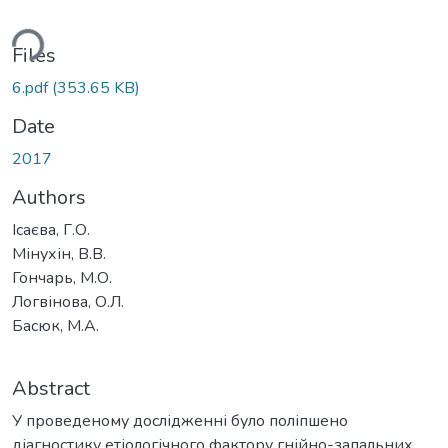
ding...
Files
6.pdf
(353.65 KB)
Date
2017
Authors
Ісаєва, Г.О.
Мінухін, В.В.
Гончарь, М.О.
Логвінова, О.Л.
Басюк, М.А.
Abstract
У проведеному дослідженні було поліпшено
діагностику етіологічного фактору гнійно-запальних