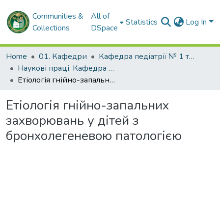
Communities &
All of
Statistics
Log In
Collections
DSpace
Home
01. Кафедри
Кафедра педіатрії № 1 та неонатології
Наукові праці. Кафедра педіатрії № 1 та неонатології
Етіологія гнійно-запальних захворювань у дітей з бронхолегеневою патологією
Етіологія гнійно-запальних
захворювань у дітей з
бронхолегеневою патологією