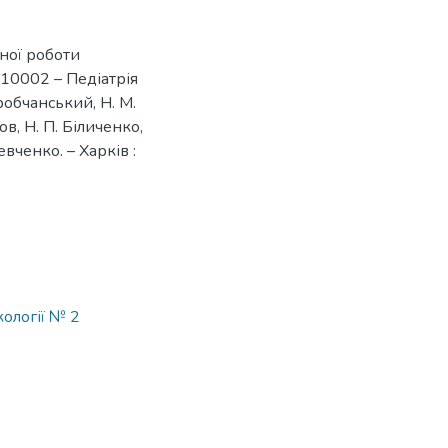
йної роботи
010002 – Педіатрія
оробчанський, Н. М.
ов, Н. П. Біличенко,
евченко. – Харків :
ології № 2