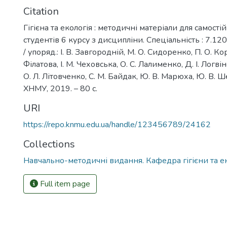
Citation
Гігієна та екологія : методичні матеріали для самості
студентів 6 курсу з дисципліни. Спеціальність : 7.12
/ упоряд.: І. В. Завгородній, М. О. Сидоренко, П. О. К
Філатова, І. М. Чеховська, О. С. Лалименко, Д. І. Логвін
О. Л. Літовченко, С. М. Байдак, Ю. В. Марюха, Ю. В. Ш
ХНМУ, 2019. – 80 с.
URI
https://repo.knmu.edu.ua/handle/123456789/24162
Collections
Навчально-методичні видання. Кафедра гігієни та ек
Full item page