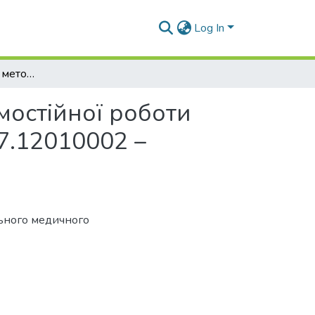
Log In
Гігієна та екологія : методичні матеріали для самостійної роботи студентів 6 курсу з дисципліни. Спеціальність : 7.12010002 – Педіатрія
амостійної роботи
 7.12010002 –
ьного медичного