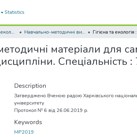
Statistics
Кафедра гігієни та екології № 2
Навчально-методичні видання. Кафедра гігієни та екології № 2
: методичні матеріали для с
дисципліни. Спеціальність :
Description
Затверджено Вченою радою Харківського націонал
університету
Протокол № 6 від 26.06.2019 р.
Keywords
МР2019