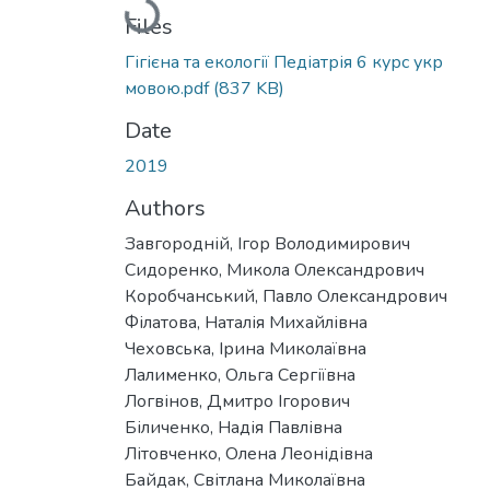
Loading...
Files
Гігієна та екології Педіатрія 6 курс укр
мовою.pdf
(837 KB)
Date
2019
Authors
Завгородній, Ігор Володимирович
Сидоренко, Микола Олександрович
Коробчанський, Павло Олександрович
Філатова, Наталія Михайлівна
Чеховська, Ірина Миколаївна
Лалименко, Ольга Сергіївна
Логвінов, Дмитро Ігорович
Біличенко, Надія Павлівна
Літовченко, Олена Леонідівна
Байдак, Світлана Миколаївна