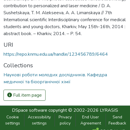
contribution to personalized and laser medicine / D. A.
Sushetskaya, T. M. Alekseeva, A. A. Limanskaya // 7th
International scientific Interdisciplinary conference for medical
students and young doctors, Kharkiv, May 15th-16th, 2014 :
abstract book. – Kharkiv, 2014. – P. 54.
URI
https://repo.knmu.edu.ua/handle/123456789/6464
Collections
Наукові роботи молодих дослідників. Кафедра
медичної та біоорганічної хімії
Full item page
DSpace software
copyright © 2002-2026
LYRASIS
Cookie
Accessibility
Privacy
End User
Send
settings
settings
policy
Agreement
Feedback