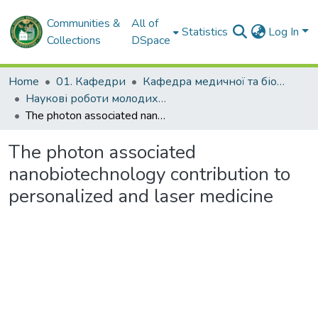
Communities &
All of
Statistics
Log In
Collections
DSpace
Home
01. Кафедри
Кафедра медичної та біоорганічної хімії
Наукові роботи молодих дослідників. Кафедра медичної та біоорганічної хімії
The photon associated nanobiotechnology contribution to personalized and laser medicine
The photon associated
nanobiotechnology contribution to
personalized and laser medicine