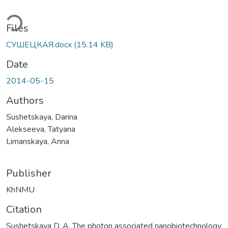
ding...
Files
СУШЕЦКАЯ.docx
(15.14 KB)
Date
2014-05-15
Authors
Sushetskaya, Darina
Alekseeva, Tatyana
Limanskaya, Anna
Publisher
KhNMU
Citation
Sushetskaya D. A. Тhe photon associated nanobiotechnology