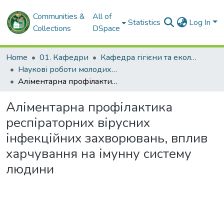
Communities &
All of
Statistics
Log In
Collections
DSpace
Home
01. Кафедри
Кафедра гігієни та екології № 2
Наукові роботи молодих дослідників. Кафедра гігієни та екології № 2
Аліментарна профілактика респіраторних вірусних інфекційних захворювань, вплив харчування на імунну систему людини
Аліментарна профілактика
респіраторних вірусних
інфекційних захворювань, вплив
харчування на імунну систему
людини