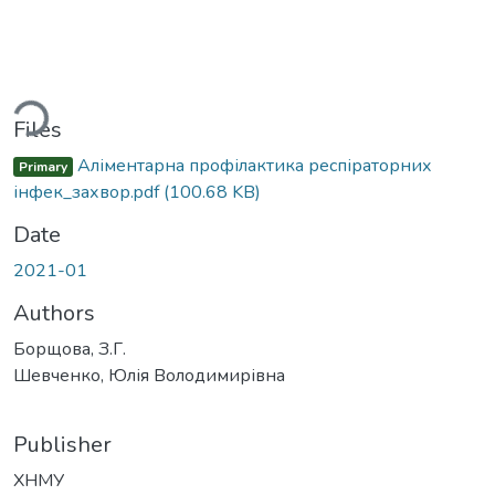
ding...
Files
Аліментарна профілактика респіраторних
Primary
інфек_захвор.pdf
(100.68 KB)
Date
2021-01
Authors
Борщова, З.Г.
Шевченко, Юлія Володимирівна
Publisher
ХНМУ