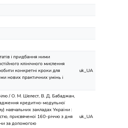
татів і придбання ними
тійного клінічного мислення
зробити конкретні кроки для
uk_UA
ими нових практичних умінь і
лю / О. М. Шелест, В. Д. Бабаджан,
ровадження кредитно-модульної
) навчальних закладах України :
стю, присвяченої 160-річчю з дня
uk_UA
їни за допомогою