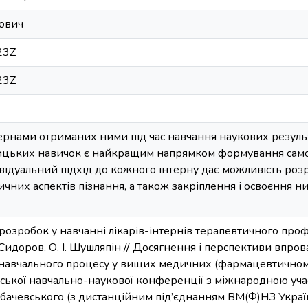
нович
23Z
23Z
тернами отриманих ними під час навчання наукових резуль
ицьких навичок є найкращим напрямком формування самос
ивідуальний підхід до кожного інтерну дає можливість ро
чних аспектів пізнання, а також закріплення і освоєння н
озробок у навчанні лікарів-інтернів терапевтичного профі
. Сидоров, О. І. Шушляпін // Досягнення і перспективи вп
ї навчального процесу у вищих медичних (фармацевтичному
нської навчально-наукової конференції з міжнародною уча
орбачевського (з дистанційним під’єднанням ВМ(Ф)НЗ Укра