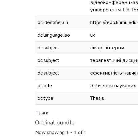
відеоконференц-зв’я
універстет ім. І. Я. 
dc.identifier.uri
https://repo.knmu.e
dc.language.iso
uk
dc.subject
лікарі-інтерни
dc.subject
терапевтичні дисци
dc.subject
ефективність навча
dc.title
Значення наукових 
dc.type
Thesis
Files
Original bundle
Now showing
1 - 1 of 1