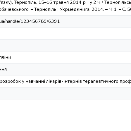
зку), Тернопіль, 15–16 травня 2014 р. : у 2 ч. / Тернопі
Горбачевського. – Тернопіль : Укрмедкнига, 2014. – Ч. 1. – С. 5
du.ua/handle/123456789/6391
пліни
ння
розробок у навчанні лікарів-інтернів терапевтичного про