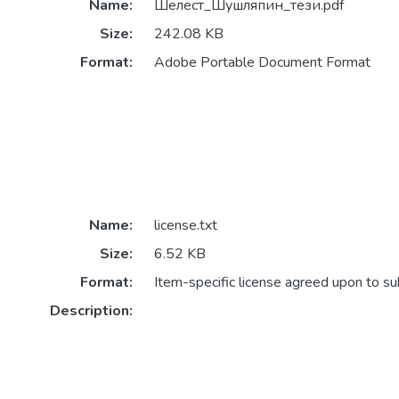
Name:
Шелест_Шушляпин_тези.pdf
Size:
242.08 KB
Format:
Adobe Portable Document Format
Name:
license.txt
Size:
6.52 KB
Format:
Item-specific license agreed upon to s
Description: