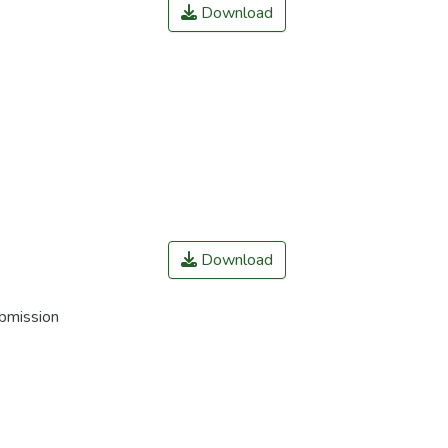
Download
Download
ubmission