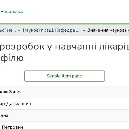
Statistics
Кафедра внутрішньої медицини № 2 і клінічної імунології та алергології імені академіка Л.Т. Малої
Наукові праці. Кафедра внутрішньої медицини № 2 і клінічної імунології та алергології ім. ак. Л.Т. Малої
озробок у навчанні лікарів
офілю
Simple item page
колайович
ир Данилович
ївна
р Петрович