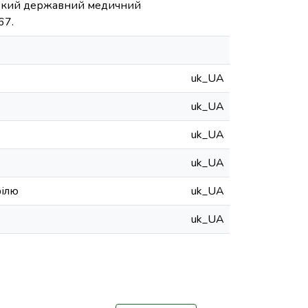
льський державний медичний
67.
uk_UA
uk_UA
uk_UA
uk_UA
філю
uk_UA
uk_UA