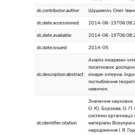
dc.contributor.author
Шушляпін, Олег Іва
dc.date.accessioned
2014-06-19T06:08:
dc.date.available
2014-06-19T06:08:
dc.date.issued
2014-05
Аналіз лікарями-ін
посаткових дослідн
dc.description.abstract
лікаря-інтерна. Інд
поглиблення теорети
навичок.
Значення наукових р
О. Ю. Борзова, О. П
системи організаці
dc.identifier.citation
матеріали Всеукраї
народження І. Я. Г