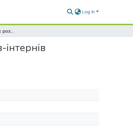
Log In
Значення наукових розробок у навчанні лікарів-інтернів терапевтичного профілю
-інтернів