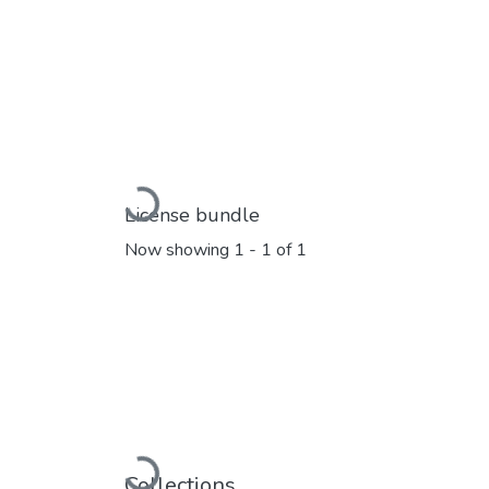
Loading...
License bundle
Now showing
1 - 1 of 1
Loading...
Collections