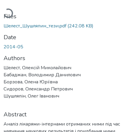
Loading...
Files
Шелест_Шушляпин_тези.pdf
(242.08 KB)
Date
2014-05
Authors
Шелест, Олексій Миколайович
Бабаджан, Володимир Данилович
Борзова, Олена Юріївна
Сидоров, Олександр Петрович
Шушляпін, Олег Іванович
Abstract
Аналіз лікарями-інтернами отриманих ними під час
навчання наукових результатів і придбання ними