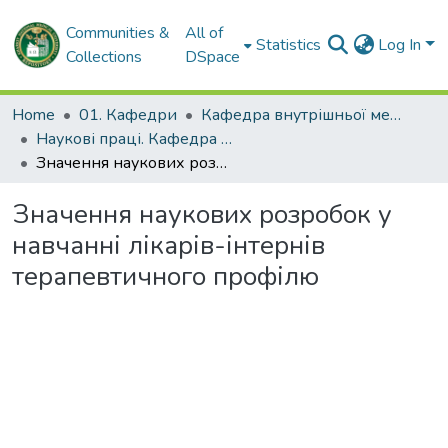
Communities &
All of
Statistics
Log In
Collections
DSpace
Home
01. Кафедри
Кафедра внутрішньої медицини № 2 і клінічної імунології та алергології імені академіка Л.Т. Малої
Наукові праці. Кафедра внутрішньої медицини № 2 і клінічної імунології та алергології ім. ак. Л.Т. Малої
Значення наукових розробок у навчанні лікарів-інтернів терапевтичного профілю
Значення наукових розробок у
навчанні лікарів-інтернів
терапевтичного профілю