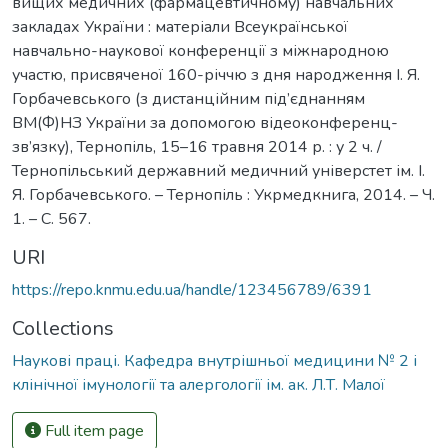
вищих медичних (фармацевтичному) навчальних
закладах України : матеріали Всеукраїнської
навчально-наукової конференції з міжнародною
участю, присвяченої 160-річчю з дня народження І. Я.
Горбачевського (з дистанційним під’єднанням
ВМ(Ф)НЗ України за допомогою відеоконференц-
зв’язку), Тернопіль, 15–16 травня 2014 р. : у 2 ч. /
Тернопільський державний медичний універстет ім. І.
Я. Горбачевського. – Тернопіль : Укрмедкнига, 2014. – Ч.
1. – С. 567.
URI
https://repo.knmu.edu.ua/handle/123456789/6391
Collections
Наукові праці. Кафедра внутрішньої медицини № 2 і
клінічної імунології та алергології ім. ак. Л.Т. Малої
Full item page