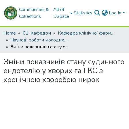
Communities &
All of
Statistics
Log In
Collections
DSpace
Home
01. Кафедри
Кафедра клінічної фармакології та внутрішньої медицини
Наукові роботи молодих дослідників. Кафедра клінічної фармакології та внутрішньої медицини
Зміни показників стану судинного ендотелію у хворих га ГКС з хронічною хворобою нирок
Зміни показників стану судинного
ендотелію у хворих га ГКС з
хронічною хворобою нирок