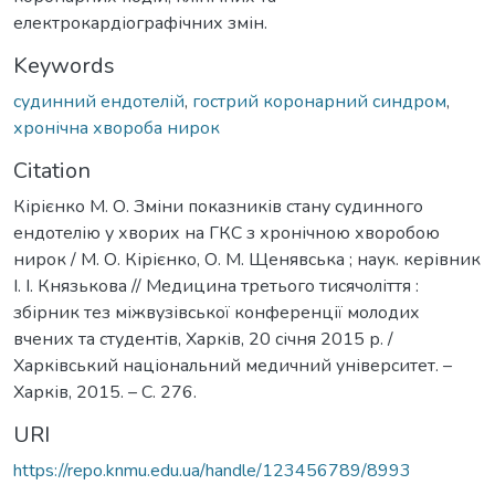
електрокардіографічних змін.
Keywords
судинний ендотелій
,
гострий коронарний синдром
,
хронічна хвороба нирок
Citation
Кірієнко М. О. Зміни показників стану судинного
ендотелію у хворих на ГКС з хронічною хворобою
нирок / М. О. Кірієнко, О. М. Щенявська ; наук. керівник
І. І. Князькова // Медицина третього тисячоліття :
збірник тез міжвузівської конференції молодих
вчених та студентів, Харків, 20 січня 2015 р. /
Харківський національний медичний університет. –
Харків, 2015. – С. 276.
URI
https://repo.knmu.edu.ua/handle/123456789/8993