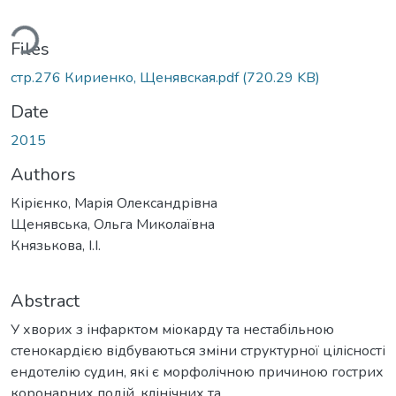
ding...
Files
стр.276 Кириенко, Щенявская.pdf
(720.29 KB)
Date
2015
Authors
Кірієнко, Марія Олександрівна
Щенявська, Ольга Миколаївна
Князькова, І.І.
Abstract
У хворих з інфарктом міокарду та нестабільною
стенокардією відбуваються зміни структурної цілісності
ендотелію судин, які є морфолічною причиною гострих
коронарних подій, клінічних та