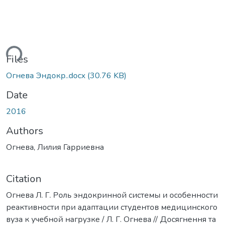
ding...
Files
Огнева Эндокр..docx
(30.76 KB)
Date
2016
Authors
Огнева, Лилия Гарриевна
Citation
Огнева Л. Г. Роль эндокринной системы и особенности
реактивности при адаптации студентов медицинского
вуза к учебной нагрузке / Л. Г. Огнева // Досягнення та