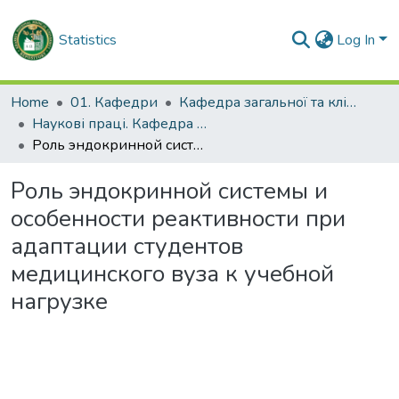
Statistics
Log In
Home
01. Кафедри
Кафедра загальної та клінічної патологічної фізіології імені Д.О. Альперна
Наукові праці. Кафедра загальної та клінічної патофізіології імені Д.О. Альперна
Роль эндокринной системы и особенности реактивности при адаптации студентов медицинского вуза к учебной нагрузке
Роль эндокринной системы и
особенности реактивности при
адаптации студентов
медицинского вуза к учебной
нагрузке