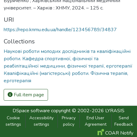
Буряченко ; Харківський національний медичний
університет. – Харків : ХНМУ, 2024. – 125 с.
URI
https://repo.knmu.edu.ua/handle/123456789/34837
Collections
Наукові роботи молодих дослідників та кваліфікаційні
роботи. Кафедра спортивної, фізичної та
реабілітаційної медицини, фізичної терапії, ерготерапії
Кваліфікаційні (магістерські) роботи. Фізична терапія,
ерготерапія
Full item page
DSpace software
copyright © 2002-2026
LYRASIS
Cookie
Accessibility
Privacy
End User
Send
settings
settings
policy
Agreement
Feedback
COAR Notify