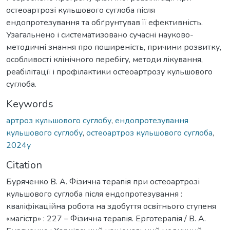
остеоартрозі кульшового суглоба після
ендопротезування та обґрунтував її ефективність.
Узагальнено і систематизовано сучасні науково-
методичні знання про поширеність, причини розвитку,
особливості клінічного перебігу, методи лікування,
реабілітації і профілактики остеоартрозу кульшового
суглоба.
Keywords
артроз кульшового суглобу
,
ендопротезування
кульшового суглобу
,
остеоартроз кульшового суглоба
,
2024у
Citation
Буряченко В. А. Фізична терапія при остеоартрозі
кульшового суглоба після ендопротезування :
кваліфікаційна робота на здобуття освітнього ступеня
«магістр» : 227 – Фізична терапія. Ерготерапія / В. А.