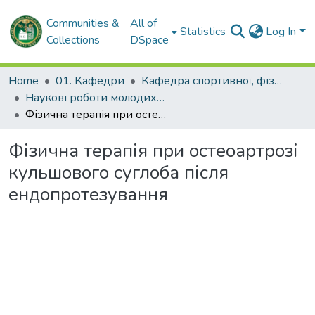
Communities &
All of
Statistics
Log In
Collections
DSpace
Home
01. Кафедри
Кафедра спортивної, фізичної та реабілітаційної медицини, фізичної терапії, ерготерапії
Наукові роботи молодих дослідників та кваліфікаційні роботи. Кафедра спортивної, фізичної та реабілітаційної медицини, фізичної терапії, ерготерапії
Фізична терапія при остеоартрозі кульшового суглоба після ендопротезування
Фізична терапія при остеоартрозі
кульшового суглоба після
ендопротезування