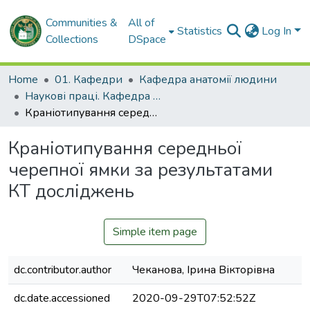
Communities &
All of
Statistics
Log In
Collections
DSpace
Home
01. Кафедри
Кафедра анатомії людини
Наукові праці. Кафедра анатомії людини
Краніотипування середньої черепної ямки за результатами КТ досліджень
Краніотипування середньої
черепної ямки за результатами
КТ досліджень
Simple item page
dc.contributor.author
Чеканова, Ірина Вікторівна
dc.date.accessioned
2020-09-29T07:52:52Z