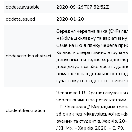
dc.date.available
2020-09-29T07:52:52Z
dc.date.issued
2020-01-20
Середня черепна ямка (СЧЯ) явля
найбільш складну та варіативну ч
Саме на цю ділянку черепа прих
кількість оперативних втручань. 
dc.description.abstract
дивлячись на те, що середня чер
досліджується вже досить давно
вимагає більш детального та відп
сучасному сьогоденню її вивчення
Чеканова І. В. Краніотипування с
черепної ямки за результатами К
І. В. Чеканова // Медицина третьог
dc.identifier.citation
збірник тез міжвузівської конфе
вчених та студентів, Харків, 20–2
/ ХНМУ. – Харків, 2020. – С. 79.