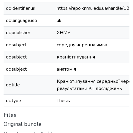
dc.identifier.uri
https://repo.knmu.edu.ua/handle/
dc.language.iso
uk
dc.publisher
ХНМУ
dc.subject
середня черепна ямка
dc.subject
краніотипування
dc.subject
анатомія
Краніотипування середньої череп
dc.title
результатами КТ досліджень
dc.type
Thesis
Files
Original bundle