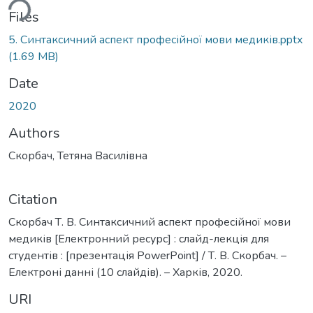
ding...
Files
5. Синтаксичний аспект професійної мови медиків.pptx
(1.69 MB)
Date
2020
Authors
Скорбач, Тетяна Василівна
Citation
Скорбач Т. В. Синтаксичний аспект професійної мови
медиків [Електронний ресурс] : слайд-лекція для
студентів : [презентація PowerPoint] / Т. В. Скорбач. –
Електроні данні (10 слайдів). – Харків, 2020.
URI