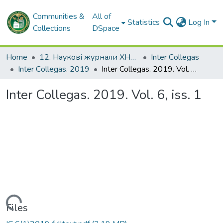
Communities &
All of
Statistics
Log In
Collections
DSpace
Home
12. Наукові журнали ХНМУ
Inter Сollegas
Inter Сollegas. 2019
Inter Collegas. 2019. Vol. 6, iss. 1
Inter Collegas. 2019. Vol. 6, iss. 1
Loading...
Files