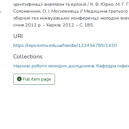
ідентифікації анаплазм та ерліхій / К. В. Юрко, М. Г. 
Соломенник, О. І. Могиленець // Медицина третього т
ї
збірник тез міжвузівської конференції молодих вче
січня 2012 р. – Харків, 2012. – С. 185.
URI
https://repo.knmu.edu.ua/handle/123456789/1430
Collections
Наукові роботи молодих дослідників. Кафедра інфе
Full item page