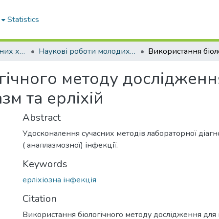
Statistics
Кафедра інфекційних хвороб
Наукові роботи молодих дослідників. Кафедра інфекційних хвороб
гічного методу дослідженн
зм та ерліхій
Abstract
Удосконалення сучасних методів лабораторної діагн
( анаплазмозної) інфекції.
Keywords
ерліхіозна інфекція
Citation
Використання біологічного методу дослідження для 