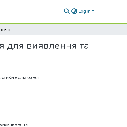
Log In
Використання біологічного методу дослідження для виявлення та ідентифікації анаплазм та ерліхій
я для виявлення та
остики ерліхіозної
виявлення та