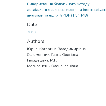
Використання біологічного методу
дослідження для виявлення та ідентифікаці
анаплазм та ерліхій.PDF
(1.54 MB)
Date
2012
Authors
Юрко, Катерина Володимирівна
Соломенник, Ганна Олегівна
Гвоздецька, М.Г.
Могиленець, Олена Іванівна