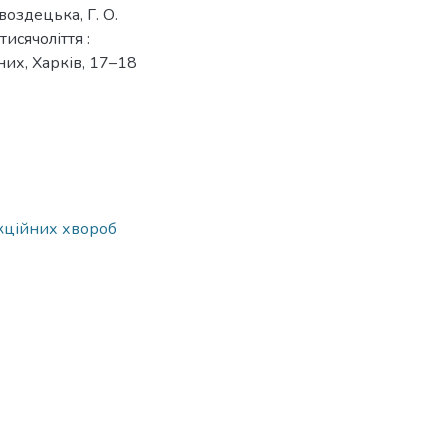
Гвоздецька, Г. О.
исячоліття :
них, Харків, 17–18
кційних хвороб