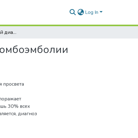
Log In
Клинический случай диагностики и лечения тромбоэмболии легочной артерии
ромбоэмболии
я просвета
 поражает
лишь 30% всех
ляется, диагноз