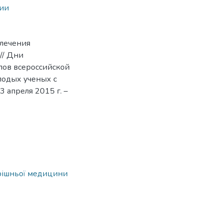
рии
 лечения
// Дни
лов всероссийской
лодых ученых с
 апреля 2015 г. –
трішньої медицини