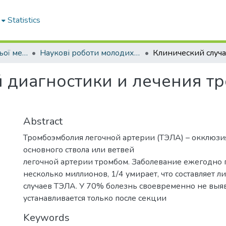
Statistics
Кафедра внутрішньої медицини № 1
Наукові роботи молодих дослідників. Кафедра внутрішньої медицини № 1
й диагностики и лечения т
Abstract
Тромбоэмболия легочной артерии (ТЭЛА) – окклюзи
основного ствола или ветвей
легочной артерии тромбом. Заболевание ежегодно
несколько миллионов, 1/4 умирает, что составляет 
случаев ТЭЛА. У 70% болезнь своевременно не выяв
устанавливается только после секции
Keywords