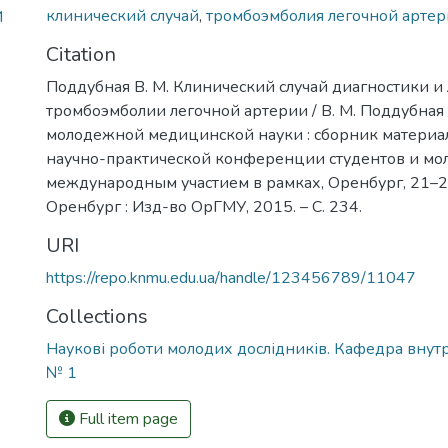
клинический случай
,
тромбоэмболия легочной арте
И
Citation
Поддубная В. М. Клинический случай диагностики и
тромбоэмболии легочной артерии / В. М. Поддубная 
молодежной медицинской науки : сборник материа
научно-практической конференции студентов и мо
международным участием в рамках, Оренбург, 21–23
Оренбург : Изд-во ОрГМУ, 2015. – С. 234.
URI
https://repo.knmu.edu.ua/handle/123456789/11047
Collections
Наукові роботи молодих дослідників. Кафедра вну
№ 1
Full item page