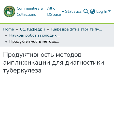
Communities &
All of
Statistics
Log In
Collections
DSpace
Home
01. Кафедри
Кафедра фтизіатрії та пульмонології
Наукові роботи молодих дослідників. Кафедра фтизіатрії та пульмонології
Продуктивность методов амплификации для диагностики туберкулеза
Продуктивность методов
амплификации для диагностики
туберкулеза