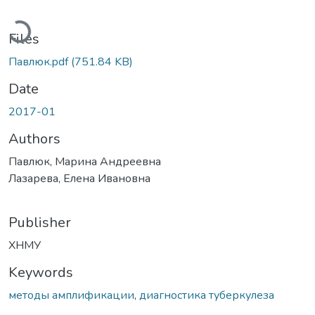
Loading...
Files
Павлюк.pdf
(751.84 KB)
Date
2017-01
Authors
Павлюк, Марина Андреевна
Лазарева, Елена Ивановна
Publisher
ХНМУ
Keywords
методы амплификации
,
диагностика туберкулеза