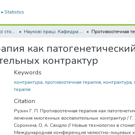
Statistics
Кафедра хірургічної стоматології та щелепно-лицевої хірургії
Наукові праці. Кафедра хірургічної стоматології та щелепно-лицевої хірургії
апия как патогенетически
тельных контрактур
Keywords
контрактура
,
противоотечная терапия
,
контрактура
,
терапія
Citation
Рузин Г. П. Противоотечная терапия как патогенети
лечения миогенных воспалительных контрактур / Г. П
Сорокина, О. А. Свидло // Новые технологии в стомато
Международная конференция челюстно-лицевых хи