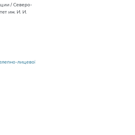
нции / Северо-
т им. И. И.
щелепно-лицевої