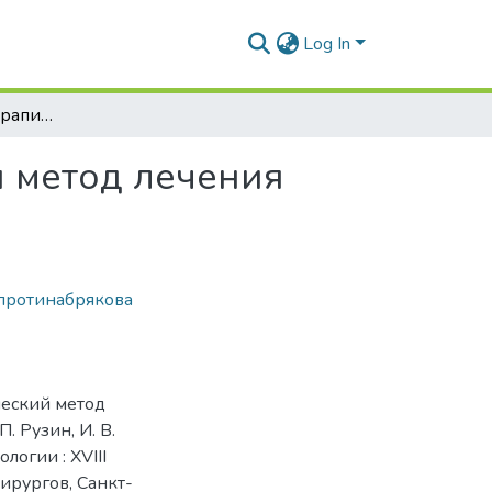
Log In
Противоотечная терапия как патогенетический метод лечения миогенных воспалительных контрактур
й метод лечения
протинабрякова
ческий метод
. Рузин, И. В.
логии : XVIII
рургов, Санкт-