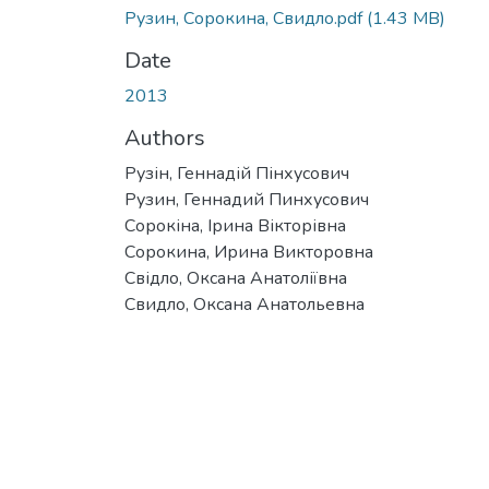
Рузин, Сорокина, Свидло.pdf
(1.43 MB)
Date
2013
Authors
Рузін, Геннадій Пінхусович
Рузин, Геннадий Пинхусович
Сорокіна, Ірина Вікторівна
Сорокина, Ирина Викторовна
Свідло, Оксана Анатоліївна
Свидло, Оксана Анатольевна