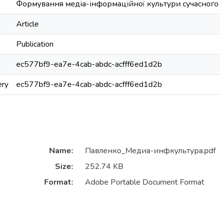
Формування медіа-інформаційної культури сучасного 
Article
Publication
ec577bf9-ea7e-4cab-abdc-acfff6ed1d2b
ery
ec577bf9-ea7e-4cab-abdc-acfff6ed1d2b
Name:
Павленко_Медиа-инфкультура.pdf
Size:
252.74 KB
Format:
Adobe Portable Document Format