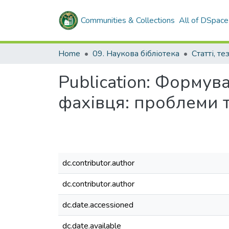
Communities & Collections
All of DSpace
Home
09. Наукова бібліотека
Publication:
Формуван
фахівця: проблеми 
dc.contributor.author
dc.contributor.author
dc.date.accessioned
dc.date.available