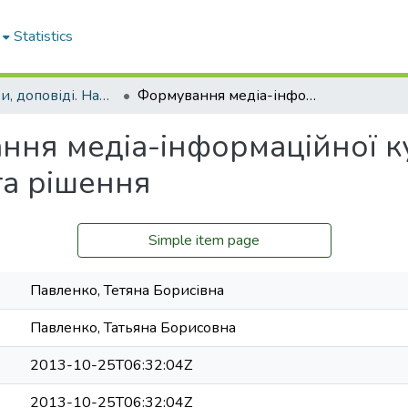
Statistics
Статті, тези, доповіді. Наукова бібліотека
Формування медіа-інформаційної культури сучасного фахівця: проблеми та рішення
ня медіа-інформаційної к
та рішення
Simple item page
Павленко, Тетяна Борисівна
Павленко, Татьяна Борисовна
2013-10-25T06:32:04Z
2013-10-25T06:32:04Z