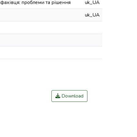
фахівця: проблеми та рішення
uk_UA
uk_UA
Download