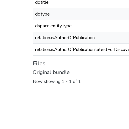
dc.title
dc.type
dspace.entity.type
relation.isAuthorOfPublication
relation.isAuthorOfPublication.latestForDiscov
Files
Original bundle
Now showing
1 - 1 of 1