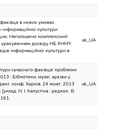
фахівця в нових умовах.
а-інформаційної культури
нцію. Наголошено комплексний
uk_UA
з урахуванням досвіду НБ ХНМУ.
діа-інформаційної культури в
тури сучасного фахівця: проблеми
013 : Бібліотеки, музеї, архіви у
ракт. конф. Харків, 24 жовт. 2013
uk_UA
 [уклад. Н. І. Капустіна ; редкол.: В.
–161.