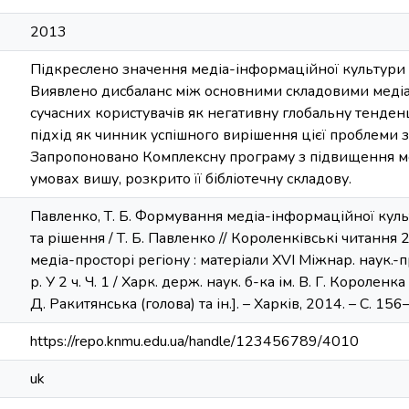
2013
Підкреслено значення медіа-інформаційної культури 
Виявлено дисбаланс між основними складовими меді
сучасних користувачів як негативну глобальну тенде
підхід як чинник успішного вирішення цієї проблеми 
Запропоновано Комплексну програму з підвищення ме
умовах вишу, розкрито її бібліотечну складову.
Павленко, Т. Б. Формування медіа-інформаційної куль
та рішення / Т. Б. Павленко // Короленківські читання 2
медіа-просторі регіону : матеріали ХVІ Міжнар. наук.-п
р. У 2 ч. Ч. 1 / Харк. держ. наук. б-ка ім. В. Г. Короленка ;
Д. Ракитянська (голова) та ін.]. – Харків, 2014. – С. 156
https://repo.knmu.edu.ua/handle/123456789/4010
uk