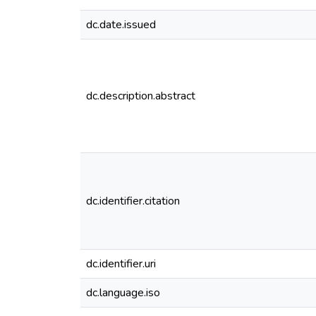
dc.date.issued
dc.description.abstract
dc.identifier.citation
dc.identifier.uri
dc.language.iso