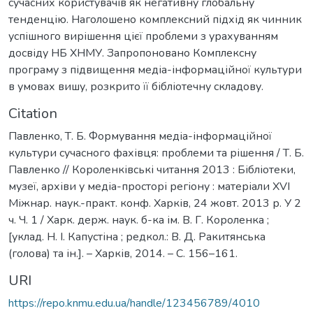
сучасних користувачів як негативну глобальну
тенденцію. Наголошено комплексний підхід як чинник
успішного вирішення цієї проблеми з урахуванням
досвіду НБ ХНМУ. Запропоновано Комплексну
програму з підвищення медіа-інформаційної культури
в умовах вишу, розкрито її бібліотечну складову.
Citation
Павленко, Т. Б. Формування медіа-інформаційної
культури сучасного фахівця: проблеми та рішення / Т. Б.
Павленко // Короленківські читання 2013 : Бібліотеки,
музеї, архіви у медіа-просторі регіону : матеріали ХVІ
Міжнар. наук.-практ. конф. Харків, 24 жовт. 2013 р. У 2
ч. Ч. 1 / Харк. держ. наук. б-ка ім. В. Г. Короленка ;
[уклад. Н. І. Капустіна ; редкол.: В. Д. Ракитянська
(голова) та ін.]. – Харків, 2014. – С. 156–161.
URI
https://repo.knmu.edu.ua/handle/123456789/4010