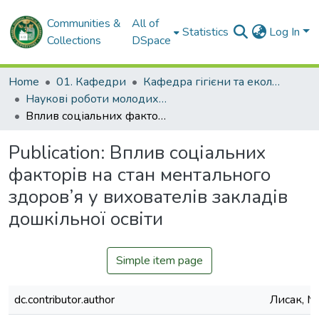
Communities &
All of
Statistics
Log In
Collections
DSpace
Home
01. Кафедри
Кафедра гігієни та екології № 2
Наукові роботи молодих дослідників. Кафедра гігієни та екології № 2
Вплив соціальних факторів на стан ментального здоров’я у вихователів закладів дошкільної освіти
Publication:
Вплив соціальних
факторів на стан ментального
здоров’я у вихователів закладів
дошкільної освіти
Simple item page
dc.contributor.author
Лисак, М