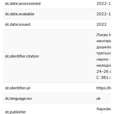
dc.date.accessioned
2022-11
dc.date.available
2022-11
dc.date.issued
2022
Лисак М.
ментальн
дошкільно
третього
dc.identifier.citation
науки : 
молодих в
24–26 сі
С. 381–3
dc.identifier.uri
https://
dc.language.iso
uk
Харківс
dc.publisher