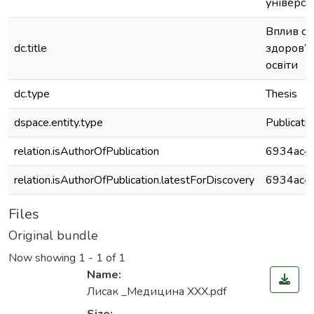
універси
Вплив со
dc.title
здоров’я
освіти
dc.type
Thesis
dspace.entity.type
Publicati
relation.isAuthorOfPublication
6934ac4
relation.isAuthorOfPublication.latestForDiscovery
6934ac4
Files
Original bundle
Now showing
1 - 1 of 1
Name:
Лисак _Медицина ХХХ.pdf