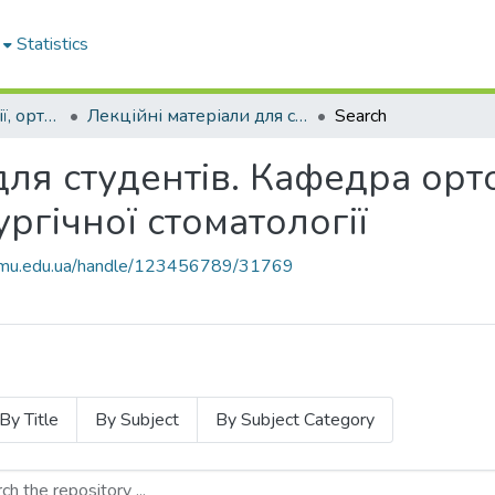
Statistics
Кафедра ортодонтії, ортопедичної та хірургічної стоматології
Лекційні матеріали для студентів. Кафедра ортодонтії, ортопедичної та хірургічної стоматології
Search
для студентів. Кафедра орто
ргічної стоматології
knmu.edu.ua/handle/123456789/31769
By Title
By Subject
By Subject Category