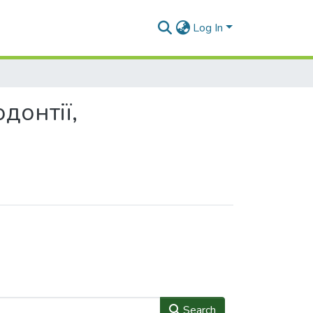
Log In
донтії,
Search