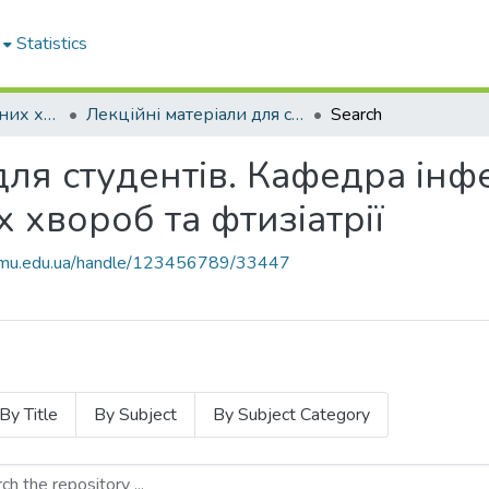
Statistics
Кафедра інфекційних хвороб, дитячих інфекційних хвороб та фтизіатрії
Лекційні матеріали для студентів. Кафедра інфекційних вороб, дитячих інфекційних хвороб та фтизіатрії
Search
для студентів. Кафедра інф
 хвороб та фтизіатрії
knmu.edu.ua/handle/123456789/33447
By Title
By Subject
By Subject Category