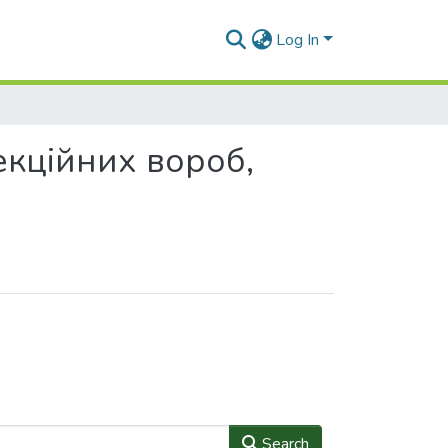
Log In
екційних вороб,
Search