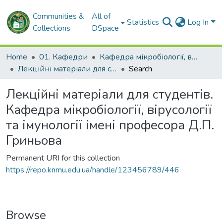
Communities &
All of
Statistics
Log In
Collections
DSpace
Home
01. Кафедри
Кафедра мікробіології, вірусології та імунології імені професора Д.П. Гриньова
Лекційні матеріали для студентів. Кафедра мікробіології, вірусології та імунології імені професора Д.П. Гриньова
Search
Лекційні матеріали для студентів.
Кафедра мікробіології, вірусології
та імунології імені професора Д.П.
Гриньова
Permanent URI for this collection
https://repo.knmu.edu.ua/handle/123456789/446
Browse