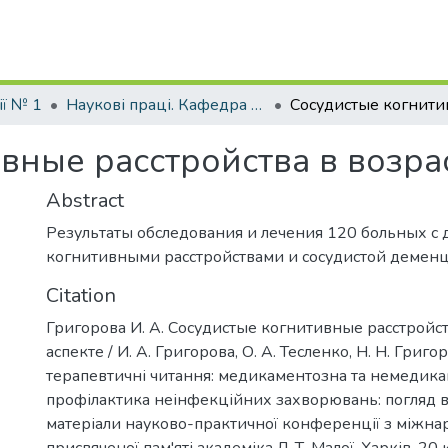
ї № 1
Наукові праці. Кафедра неврології № 1
вные расстройства в возра
Abstract
Результаты обследования и лечения 120 больных 
когнитивными расстройствами и сосудистой деменц
Citation
Григорова И. А. Сосудистые когнитивные расстройст
аспекте / И. А. Григорова, О. А. Тесленко, Н. Н. Григо
терапевтичні читання: медикаментозна та немедик
профілактика неінфекційних захворювань: погляд в
матеріали науково-практичної конференції з міжна