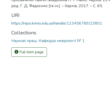
присвяченої пам'яті академіка Л. Т. Малої, Харків, 20 к
ред. Г. Д. Фадєєнко [та ін.]. – Харків, 2017. – С. 65.
URI
https://repo.knmu.edu.ua/handle/123456789/23801
Collections
Наукові праці. Кафедра неврології № 1
Full item page