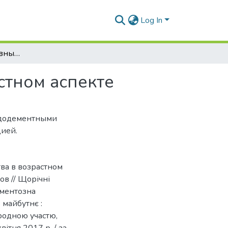
Log In
Сосудистые когнитивные расстройства в возрастном аспекте
стном аспекте
с додементными
ией.
ва в возрастном
ров // Щорічні
аментозна
 майбутнє :
родною участю,