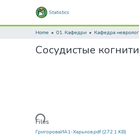
Statistics
Home
01. Кафедри
Кафедра неврологі
Сосудистые когнити
Loading...
Files
ГригороваИА1-Харьков.pdf
(272.1 KB)