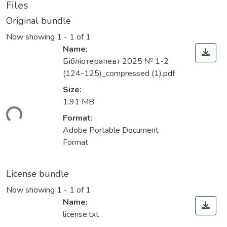
Files
Original bundle
Now showing
1 - 1 of 1
Name:
Бібліотерапевт 2025 № 1-2
(124-125)_compressed (1).pdf
Size:
1.91 MB
ading...
Format:
Adobe Portable Document
Format
License bundle
Now showing
1 - 1 of 1
Name:
license.txt