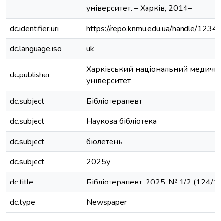
університет. – Харків, 2014–
dc.identifier.uri
https://repo.knmu.edu.ua/handle/12
dc.language.iso
uk
Харківський національний медичн
dc.publisher
університет
dc.subject
Бібліотерапевт
dc.subject
Наукова бібліотека
dc.subject
бюлетень
dc.subject
2025у
dc.title
Бібліотерапевт. 2025. № 1/2 (124/1
dc.type
Newspaper