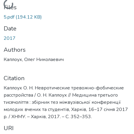
Loading...
Files
5.pdf
(194.12 KB)
Date
2017
Authors
Каплоух, Олег Николаевич
Citation
Каплоух О. Н. Невротические тревожно-фобические
расстройства / О. Н. Каплоух // Медицина третього
тисячоліття : збірник тез міжвузівської конференції
молодих вчених та студентів, Харків, 16–17 січня 2017
р. / ХНМУ. – Харків, 2017. – С. 352–353.
URI