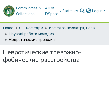
Communities &
All of
Statistics
Log In
Collections
DSpace
Home
01. Кафедри
Кафедра психіатрії, наркології, медичної психології та соціальної роботи
Наукові роботи молодих дослідників та кваліфікаційні роботи. Кафедра психіатрії, наркології, медичної психології та соціальної роботи
Невротические тревожно-фобические расстройства
Невротические тревожно-
фобические расстройства